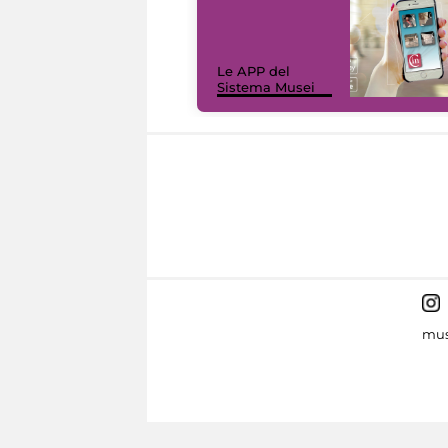
Le APP del
Sistema Musei
mus