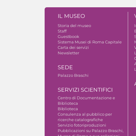
IL MUSEO
Storia del museo
Staff
Guestbook
S
Sistema Musei di Roma Capitale
Carta dei servizi
V
Newsletter
A
SEDE
Palazzo Braschi
SERVIZI SCIENTIFICI
Centro di Documentazione e
Biblioteca
Biblioteca
Consulenza al pubblico per
ricerche catalografiche
Servizio fotoriproduzioni
Pubblicazioni su Palazzo Braschi,