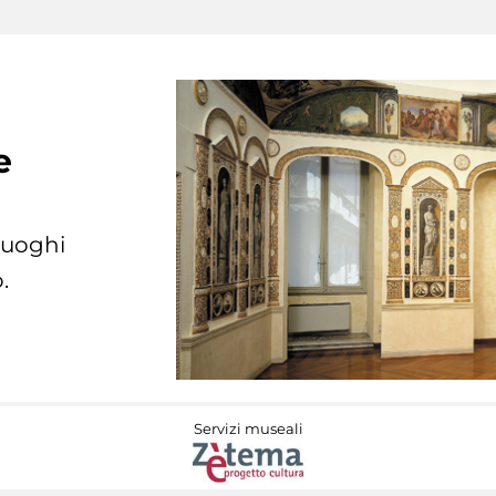
e
 luoghi
.
Servizi museali