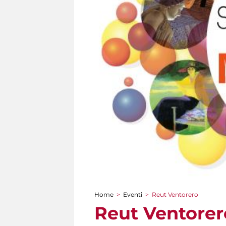
Home
>
Eventi
>
Reut Ventorero
Tu sei qui
Reut Ventorer