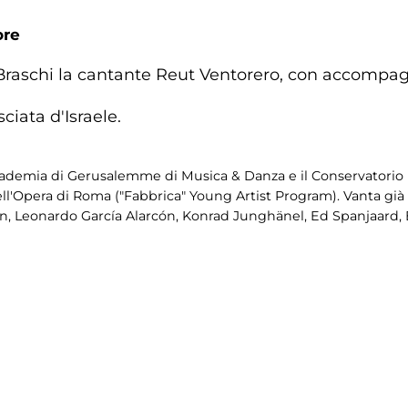
ore
 Braschi la cantante Reut Ventorero, con accompa
ciata d'Israele.
demia di Gerusalemme di Musica & Danza e il Conservatorio Real
ll'Opera di Roma ("Fabbrica" Young Artist Program). Vanta già e
, Leonardo García Alarcón, Konrad Junghänel, Ed Spanjaard, B