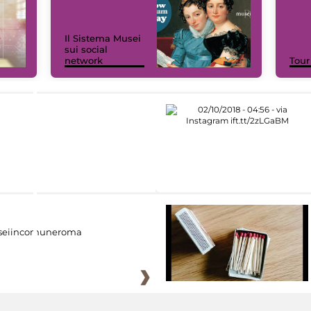
Il Sistema Musei
sui social
network
Tour
eiincomuneroma