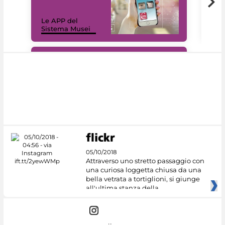
Il 
Le APP del
Mus
Sistema Musei
net
#DiscoverMiC
05/10/2018
Attraverso uno stretto passaggio con
una curiosa loggetta chiusa da una
bella vetrata a tortiglioni, si giunge
all'ultima stanza della