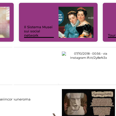
Il Sistema Musei
sui social
network
Tour
eiincomuneroma