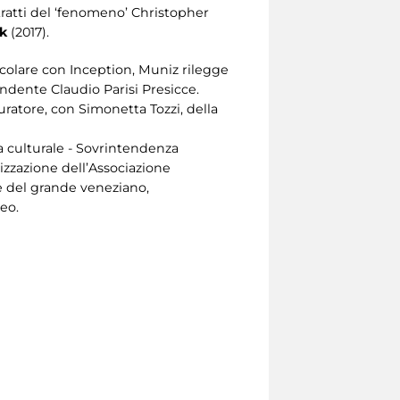
 tratti del ‘fenomeno’ Christopher
k
(2017).
ticolare con Inception, Muniz rilegge
endente Claudio Parisi Presicce.
curatore, con Simonetta Tozzi, della
ta culturale - Sovrintendenza
nizzazione dell’Associazione
e del grande veneziano,
peo.