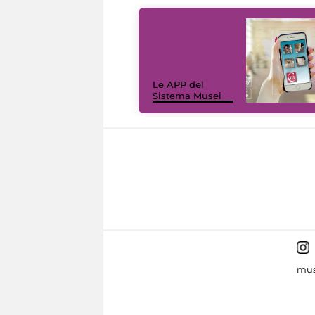
Le APP del
Sistema Musei
mus