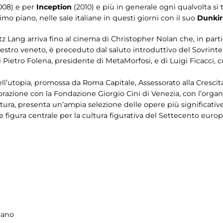
008) e per
Inception
(2010) e più in generale ogni qualvolta si
mo piano, nelle sale italiane in questi giorni con il suo
Dunkir
itz Lang arriva fino al cinema di Christopher Nolan che, in par
maestro veneto, è preceduto dal saluto introduttivo del Sovrint
di Pietro Folena, presidente di MetaMorfosi, e di Luigi Ficacci, 
dell’utopia, promossa da Roma Capitale, Assessorato alla Cresci
borazione con la Fondazione Giorgio Cini di Venezia, con l’orga
ra, presenta un’ampia selezione delle opere più significativ
 e figura centrale per la cultura figurativa del Settecento euro
iano