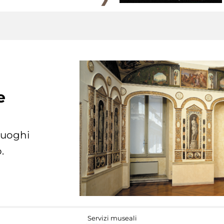
e
 luoghi
.
Servizi museali