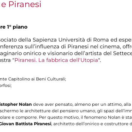
e Piranesi
re 1° piano
ciato della Sapienza Università di Roma ed esperto 
onferenza sull’influenza di Piranesi nel cinema, o
aginario onirico e visionario dell’artista del Settec
stra "
Piranesi. La fabbrica dell'Utopia
".
te Capitolino ai Beni Culturali;
rfosi;
istopher Nolan
deve aver pensato, almeno per un attimo, alla 
o schermo le architetture del pensiero umano, gli spazi dell’i
icolare e comporre. Per questo motivo, il fenomeno Nolan è sta
Giovan Battista Piranesi
, architetto dell’onirico e costruttore 