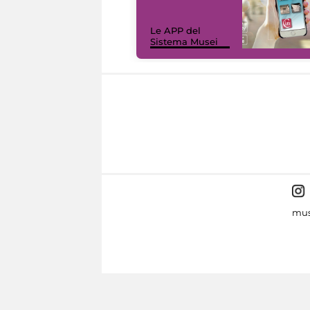
Le APP del
Sistema Musei
mus