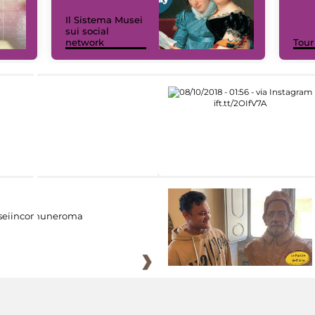
Il Sistema Musei
sui social
network
Tour
eiincomuneroma