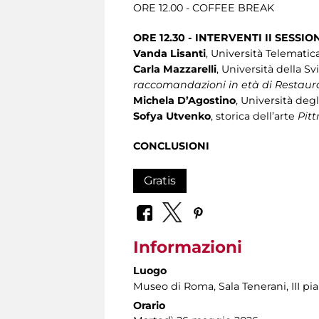
ORE 12.00 - COFFEE BREAK
ORE 12.30 - INTERVENTI II SESSIO
Vanda Lisanti
, Università Telematic
Carla Mazzarelli
, Università della Sv
raccomandazioni in età di Restaur
Michela D’Agostino
, Università deg
Sofya Utvenko
, storica dell’arte
Pitt
CONCLUSIONI
Gratis
Informazioni
Luogo
Museo di Roma
, Sala Tenerani, III pi
Orario