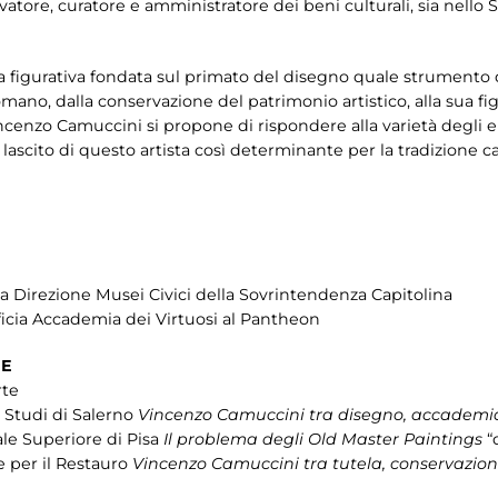
tore, curatore e amministratore dei beni culturali, sia nello S
 figurativa fondata sul primato del disegno quale strumento d
omano, dalla conservazione del patrimonio artistico, alla sua 
ncenzo Camuccini si propone di rispondere alla varietà degli e
l lascito di questo artista così determinante per la tradizione ca
lla Direzione Musei Civici della Sovrintendenza Capitolina
ficia Accademia dei Virtuosi al Pantheon
NE
rte
i Studi di Salerno
Vincenzo Camuccini tra disegno, accademia 
le Superiore di Pisa
Il problema degli Old Master Paintings
“
le per il Restauro
Vincenzo Camuccini tra tutela, conservazio