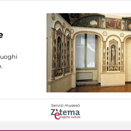
e
 luoghi
.
Servizi museali