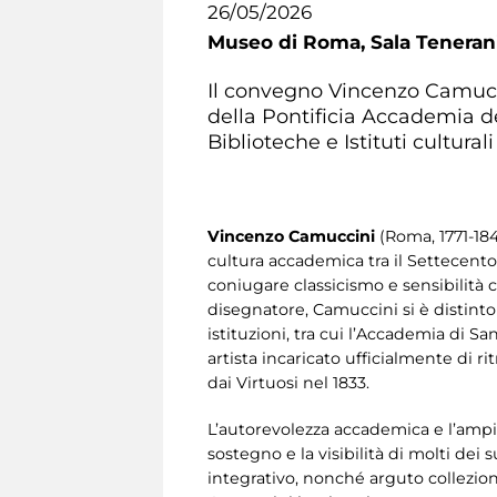
26/05/2026
Museo di Roma,
Sala Tenerani
Il convegno Vincenzo Camuccin
della Pontificia Accademia de
Biblioteche e Istituti cultural
Vincenzo Camuccini
(Roma, 1771-184
cultura accademica tra il Settecento 
coniugare classicismo e sensibilità co
disegnatore, Camuccini si è distinto
istituzioni, tra cui l’Accademia di S
artista incaricato ufficialmente di r
dai Virtuosi nel 1833.
L’autorevolezza accademica e l’ampia
sostegno e la visibilità di molti dei 
integrativo, nonché arguto collezionis