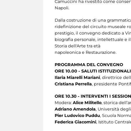
Camuccini ha rivestito come conserva
Napoli.
Dalla costruzione di una grammatica
ridefinizione del circuito museale r
prestigio, il convegno dedicato a Vi
biografia personale, intellettuale e i
Storia dell'Arte tra età
napoleonica e Restaurazione.
PROGRAMMA DEL CONVEGNO
ORE 10.00 - SALUTI ISTITUZIONALI
Ilaria Miarelli Mariani
, direttrice de
Cristiana Perrella
, presidente Ponti
ORE 10.30 - INTERVENTI I SESSIO
Modera:
Alice Militello
, storica dell’a
Adriano Amendola
, Università degl
Pier Ludovico Puddu
, Scuola Norma
Federica Giacomini
, Istituto Centra