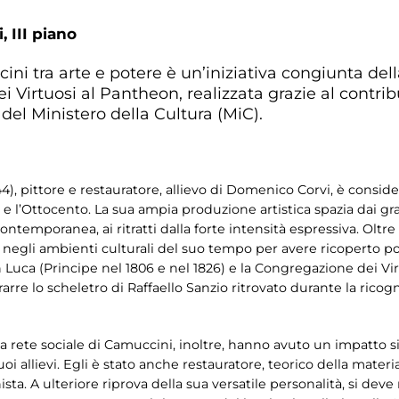
, III piano
i tra arte e potere è un’iniziativa congiunta dell
i Virtuosi al Pantheon, realizzata grazie al contri
i del Ministero della Cultura (MiC).
4), pittore e restauratore, allievo di Domenico Corvi, è consid
e l’Ottocento. La sua ampia produzione artistica spazia dai gran
ntemporanea, ai ritratti dalla forte intensità espressiva. Oltre a
 negli ambienti culturali del suo tempo per avere ricoperto po
an Luca (Principe nel 1806 e nel 1826) e la Congregazione dei Virt
itrarre lo scheletro di Raffaello Sanzio ritrovato durante la ri
 rete sociale di Camuccini, inoltre, hanno avuto un impatto sig
suoi allievi. Egli è stato anche restauratore, teorico della mate
ta. A ulteriore riprova della sua versatile personalità, si deve 