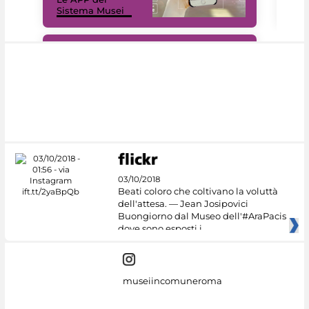
Sistema Musei
net
#DiscoverMiC
03/10/2018
Beati coloro che coltivano la voluttà
dell'attesa. — Jean Josipovici
Buongiorno dal Museo dell'#AraPacis
dove sono esposti i
museiincomuneroma