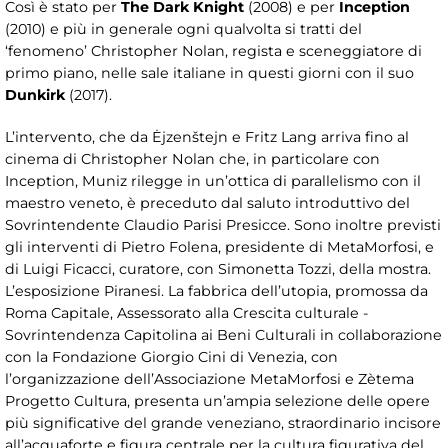
Così è stato per
The Dark Knight
(2008) e per
Inception
(2010) e più in generale ogni qualvolta si tratti del
‘fenomeno’ Christopher Nolan, regista e sceneggiatore di
primo piano, nelle sale italiane in questi giorni con il suo
Dunkirk
(2017).
L’intervento, che da Ėjzenštejn e Fritz Lang arriva fino al
cinema di Christopher Nolan che, in particolare con
Inception, Muniz rilegge in un’ottica di parallelismo con il
maestro veneto, è preceduto dal saluto introduttivo del
Sovrintendente Claudio Parisi Presicce. Sono inoltre previsti
gli interventi di Pietro Folena, presidente di MetaMorfosi, e
di Luigi Ficacci, curatore, con Simonetta Tozzi, della mostra.
L’esposizione Piranesi. La fabbrica dell’utopia, promossa da
Roma Capitale, Assessorato alla Crescita culturale -
Sovrintendenza Capitolina ai Beni Culturali in collaborazione
con la Fondazione Giorgio Cini di Venezia, con
l’organizzazione dell’Associazione MetaMorfosi e Zètema
Progetto Cultura, presenta un’ampia selezione delle opere
più significative del grande veneziano, straordinario incisore
all’acquaforte e figura centrale per la cultura figurativa del