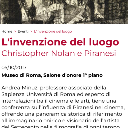
Home
>
Eventi
>
L'invenzione del luogo
Tu sei qui
L'invenzione del luogo
Christopher Nolan e Piranesi
05/10/2017
Museo di Roma,
Salone d'onore 1° piano
Andrea Minuz, professore associato della
Sapienza Università di Roma ed esperto di
interrelazioni tra il cinema e le arti, tiene una
conferenza sull’influenza di Piranesi nel cinema,
offrendo una panoramica storica di riferimento
all’immaginario onirico e visionario dell’artista
del Settecento nella filmografia di ogni tempo.