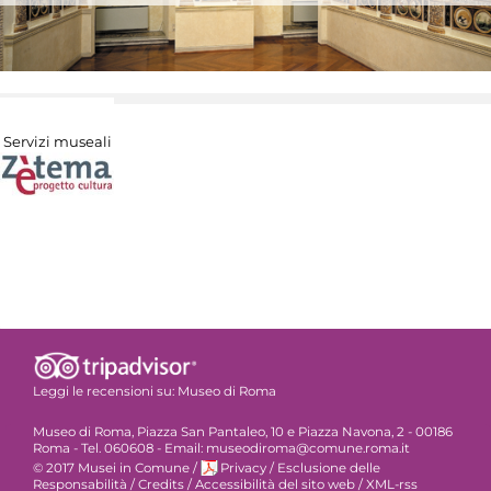
Servizi museali
Leggi le recensioni su:
Museo di Roma
Museo di Roma, Piazza San Pantaleo, 10 e Piazza Navona, 2 - 00186
Roma - Tel. 060608 - Email: museodiroma@comune.roma.it
© 2017 Musei in Comune
/
Privacy
/
Esclusione delle
Responsabilità
/
Credits
/
Accessibilità del sito web
/
XML-rss