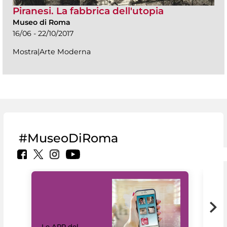
Piranesi. La fabbrica dell'utopia
Museo di Roma
16/06 - 22/10/2017
Mostra|Arte Moderna
#MuseoDiRoma
Il 
Le APP del
Mus