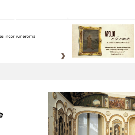
eiincomuneroma
e