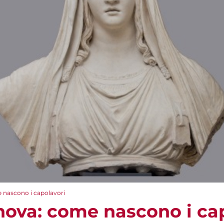
e nascono i capolavori
anova: come nascono i ca