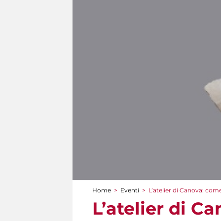
Home
>
Eventi
>
L’atelier di Canova: com
Tu sei qui
L’atelier di C