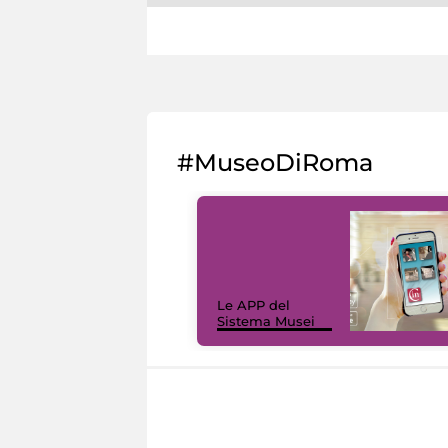
#MuseoDiRoma
Le APP del
Sistema Musei