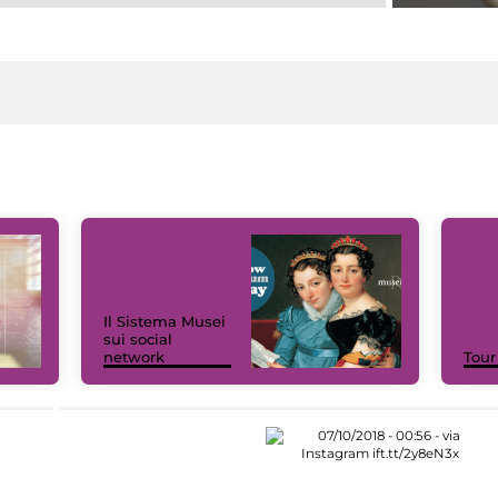
Il Sistema Musei
sui social
network
Tour