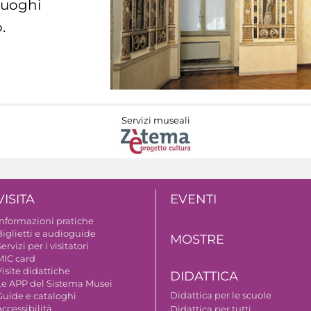
 luoghi
.
Servizi museali
VISITA
EVENTI
Informazioni pratiche
Biglietti e audioguide
MOSTRE
ervizi per i visitatori
MIC card
isite didattiche
DIDATTICA
Le APP del Sistema Musei
Didattica per le scuole
Guide e cataloghi
ccessibilità
Didattica per tutti