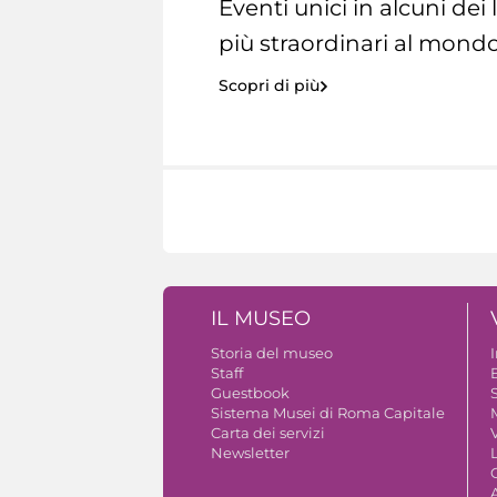
Eventi unici in alcuni dei
più straordinari al mondo
Scopri di più
IL MUSEO
Storia del museo
Staff
Guestbook
S
Sistema Musei di Roma Capitale
Carta dei servizi
V
Newsletter
A