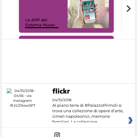
Il 
Le APP del
Mus
Sistema Musei
net
#DiscoverMiC
04/10/2018
Al piano terra di #PalazzoPrimoli si
trova una collezione di opere d’arte,
cimeli napoleonici, memorie
familiari. La collezione