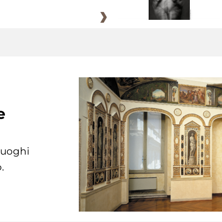
e
 luoghi
.