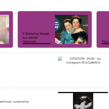
Il Sistema Musei
sui social
network
Tour
eiincomuneroma