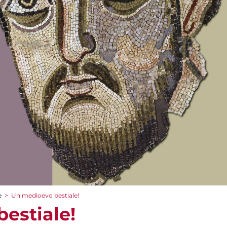
e
>
Un medioevo bestiale!
estiale!