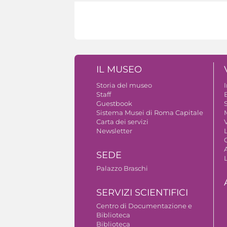
IL MUSEO
Storia del museo
Staff
Guestbook
S
Sistema Musei di Roma Capitale
Carta dei servizi
V
Newsletter
A
SEDE
Palazzo Braschi
SERVIZI SCIENTIFICI
Centro di Documentazione e
Biblioteca
Biblioteca