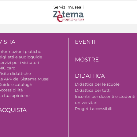
Servizi museali
VISITA
EVENTI
Informazioni pratiche
Biglietti e audioguide
MOSTRE
ervizi per i visitatori
MIC card
isite didattiche
DIDATTICA
Le APP del Sistema Musei
Didattica per le scuole
Guide e cataloghi
ccessibilità
Didattica per tutti
La tua opinione
Incontri per docenti e studenti
universitari
Progetti accessibili
ACQUISTA