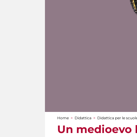
Home
>
Didattica
>
Didattica per le scuol
Tu sei qui
Un medioevo b