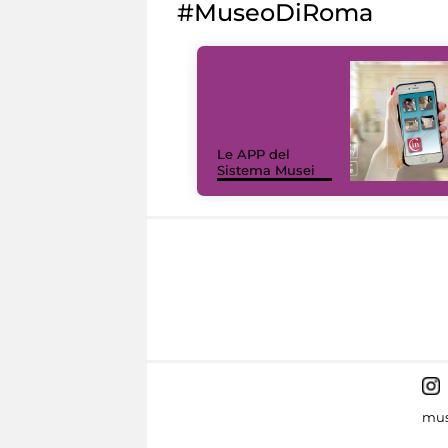
#MuseoDiRoma
Le APP del
Sistema Musei
mus