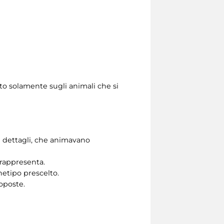
to solamente sugli animali che si
di dettagli, che animavano
 rappresenta.
hetipo prescelto.
oposte.