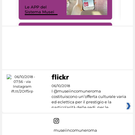
Il 
Le APP del
Mus
Sistema Musei
net
#DiscoverMiC
06/10/2018
I @museiincomuneroma
costituiscono un’offerta culturale varia
ed eclettica per il prestigio e la
particolarità delle sedi, per le
museiincomuneroma