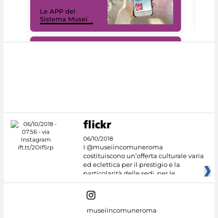
Il 
Le APP del
Mus
Sistema Musei
net
#DiscoverMiC
06/10/2018
I @museiincomuneroma
costituiscono un’offerta culturale varia
ed eclettica per il prestigio e la
particolarità delle sedi, per le
museiincomuneroma