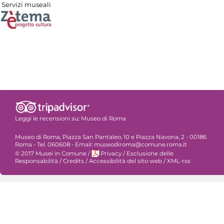
Servizi museali
Leggi le recensioni su:
Museo di Roma
Museo di Roma, Piazza San Pantaleo, 10 e Piazza Navona, 2 - 00186
Roma - Tel. 060608 - Email: museodiroma@comune.roma.it
© 2017 Musei in Comune
/
Privacy
/
Esclusione delle
Responsabilità
/
Credits
/
Accessibilità del sito web
/
XML-rss