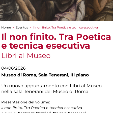
Home
>
Eventos
>
Il non finito. Tra Poetica e tecnica esecutiva
You are here
Il non finito. Tra Poetica
e tecnica esecutiva
Libri al Museo
04/06/2026
Museo di Roma,
Sala Tenerani, III piano
Un nuovo appuntamento con Libri al Museo
nella sala Tenerani del Museo di Roma
Presentazione del volume:
Il non finito. Tra Poetica e tecnica esecutiva