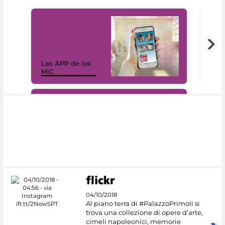
Las APP de los
I Mi
MiC
net
#DiscoverMiC
04/10/2018
Al piano terra di #PalazzoPrimoli si
trova una collezione di opere d’arte,
cimeli napoleonici, memorie