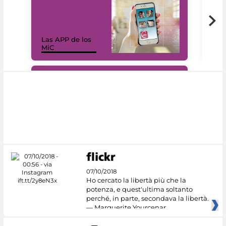
Las APP de los
I Mi
MiC
net
#DiscoverMiC
07/10/2018
Ho cercato la libertà più che la
potenza, e quest'ultima soltanto
perché, in parte, secondava la libertà.
— Marguerite Yourcenar