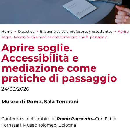
Home
>
Didáctica
>
Encuentros para profesores y estudiantes
>
Aprire
You are here
soglie. Accessibilità e mediazione come pratiche di passaggio
Aprire soglie.
Accessibilità e
mediazione come
pratiche di passaggio
24/03/2026
Museo di Roma,
Sala Tenerani
Conferenza nell’ambito di
Roma Racconta…
Con Fabio
Fornasari, Museo Tolomeo, Bologna