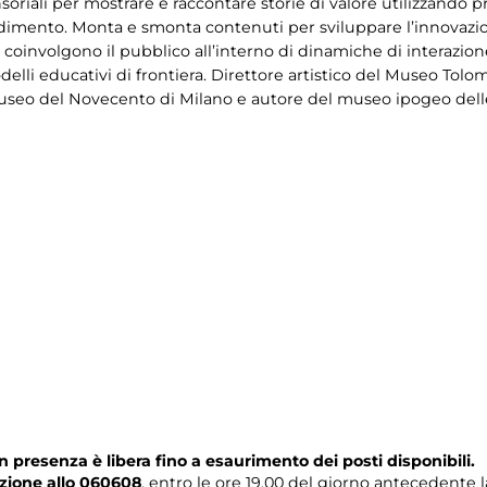
soriali per mostrare e raccontare storie di valore utilizzando pr
imento. Monta e smonta contenuti per sviluppare l’innovazion
oinvolgono il pubblico all’interno di dinamiche di interazione
elli educativi di frontiera. Direttore artistico del Museo Tolom
useo del Novecento di Milano e autore del museo ipogeo delle
n presenza è libera fino a esaurimento dei posti disponibili.
zione allo 060608
, entro le ore 19.00 del giorno antecedente l