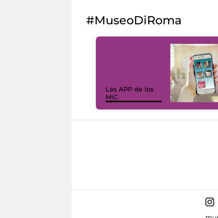
#MuseoDiRoma
Las APP de los
MiC
mus