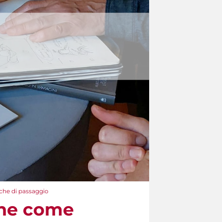
iche di passaggio
one come