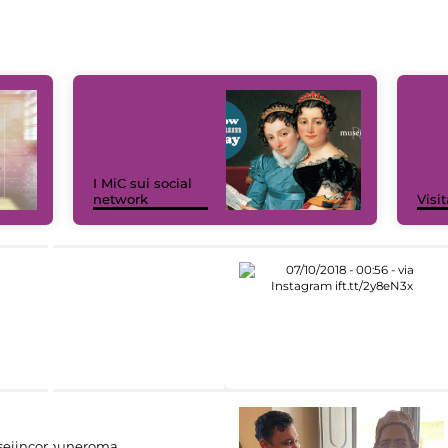
I MiC sui social
network
Visit
eiincomuneroma