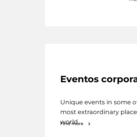
Eventos corpora
Unique events in some o
most extraordinary place
world.
Find more