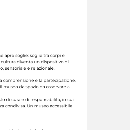
 apre soglie: soglie tra corpi e
 cultura diventa un dispositivo di
 sensoriale e relazionale.
 la comprensione e la partecipazione.
 il museo da spazio da osservare a
to di cura e di responsabilità, in cui
nza condivisa. Un museo accessibile