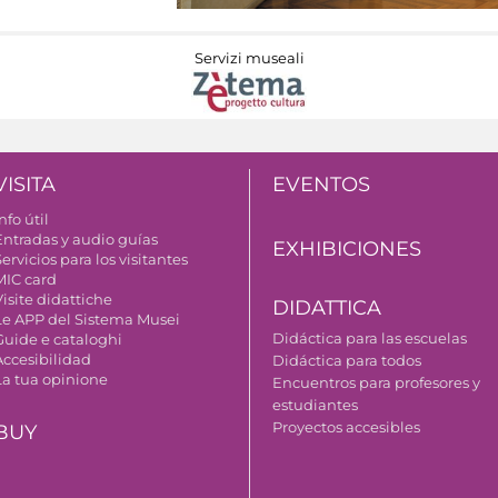
Servizi museali
VISITA
EVENTOS
nfo útil
Entradas y audio guías
EXHIBICIONES
ervicios para los visitantes
MIC card
isite didattiche
DIDATTICA
Le APP del Sistema Musei
Didáctica para las escuelas
Guide e cataloghi
Accesibilidad
Didáctica para todos
La tua opinione
Encuentros para profesores y
estudiantes
Proyectos accesibles
BUY