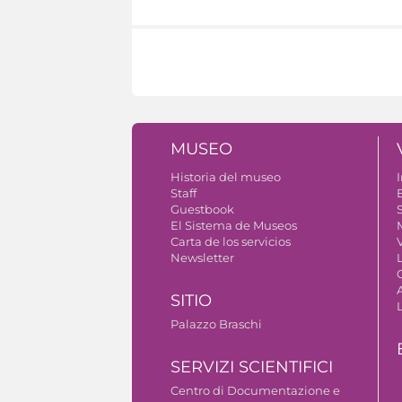
MUSEO
Historia del museo
I
Staff
Guestbook
S
El Sistema de Museos
Carta de los servicios
V
Newsletter
SITIO
Palazzo Braschi
SERVIZI SCIENTIFICI
Centro di Documentazione e