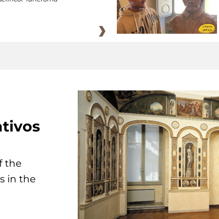
tivos
f the
s in the