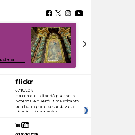
Google Arts &
a virtual
Culture
07/10/2018
Ho cercato la libertà più che la
potenza, e quest'ultima soltanto
perché, in parte, secondava la
libertà. — Marguerite
03/07/2026