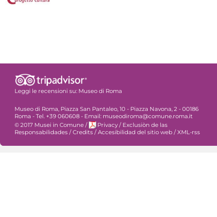
Leggi le recensioni su:
Museo di Roma
Museo di Roma, Piazza San Pantaleo, 10 - Piazza Navona, 2 - 00186
Roma - Tel. +39 060608 - Email: museodiroma@comune.roma.it
© 2017 Musei in Comune
/
Privacy
/
Exclusiòn de las
Responsabilidades
/
Credits
/
Accesibilidad del sitio web
/
XML-rss