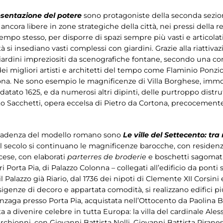
resentazione del potere
sono protagoniste della seconda sezion
cora libere in zone strategiche della città, nei pressi della r
tempo stesso, per disporre di spazi sempre più vasti e articolati
ittà si insediano vasti complessi con giardini. Grazie alla riattiv
giardini impreziositi da scenografiche fontane, secondo una con
o dei migliori artisti e architetti del tempo come Flaminio Ponz
ona. Ne sono esempio le magnificenze di Villa Borghese, immort
 datato 1625, e da numerosi altri dipinti, delle purtroppo distrutt
igneto Sacchetti, opera eccelsa di Pietro da Cortona, precoce
decadenza del modello romano sono
Le ville del Settecento: t
el secolo si continuano le magnificenze barocche, con residenz
cese, con elaborati
parterres de broderie
e boschetti sagomati
ri Porta Pia, di Palazzo Colonna – collegati all’edificio da ponti 
 Palazzo già Riario, dal 1736 dei nipoti di Clemente XII Corsini
esigenze di decoro e appartata comodità, si realizzano edifici pi
 Gonzaga presso Porta Pia, acquistata nell’Ottocento da Paolina 
 a divenire celebre in tutta Europa: la villa del cardinale Ales
 Marchionni, con Giovanni Battista Nolli, Giovanni Battista Pirane