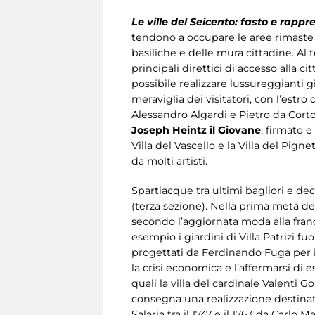
Le ville del Seicento: fasto e rapp
tendono a occupare le aree rimaste an
basiliche e delle mura cittadine. Al 
principali direttici di accesso alla c
possibile realizzare lussureggianti 
meraviglia dei visitatori, con l’estr
Alessandro Algardi e Pietro da Cort
Joseph Heintz il Giovane
, firmato e
Villa del Vascello e la Villa del P
da molti artisti.
Spartiacque tra ultimi bagliori e 
(terza sezione). Nella prima metà d
secondo l’aggiornata moda alla fran
esempio i giardini di Villa Patrizi fuo
progettati da Ferdinando Fuga per il
la crisi economica e l’affermarsi di 
quali la villa del cardinale Valenti
consegna una realizzazione destinata
Salaria tra il 1747 e il 1763 da Carlo