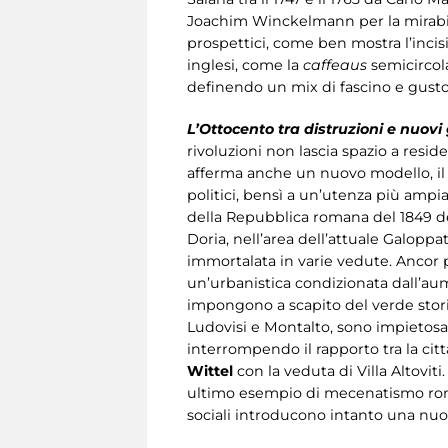
Joachim Winckelmann per la mirabile
prospettici, come ben mostra l’incis
inglesi, come la
caffeaus
semicircol
definendo un mix di fascino e gusto 
L’Ottocento tra distruzioni e nuovi
rivoluzioni non lascia spazio a reside
afferma anche un nuovo modello, il v
politici, bensì a un’utenza più ampia 
della Repubblica romana del 1849 dep
Doria, nell’area dell’attuale Galopp
immortalata in varie vedute. Ancor pi
un’urbanistica condizionata dall’aum
impongono a scapito del verde storico
Ludovisi e Montalto, sono impietosam
interrompendo il rapporto tra la cit
Wittel
con la veduta di Villa Altovit
ultimo esempio di mecenatismo romano
sociali introducono intanto una nuova t