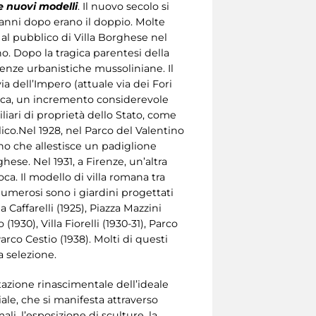
e nuovi modelli
. Il nuovo secolo si
’anni dopo erano il doppio. Molte
 al pubblico di Villa Borghese nel
o. Dopo la tragica parentesi della
genze urbanistiche mussoliniane. Il
a dell’Impero (attuale via dei Fori
ica, un incremento considerevole
liari di proprietà dello Stato, come
ico.Nel 1928, nel Parco del Valentino
no che allestisce un padiglione
hese. Nel 1931, a Firenze, un’altra
oca. Il modello di villa romana tra
 Numerosi sono i giardini progettati
 Caffarelli (1925), Piazza Mazzini
1930), Villa Fiorelli (1930-31), Parco
Parco Cestio (1938). Molti di questi
a selezione.
tazione rinascimentale dell’ideale
iale, che si manifesta attraverso
ali, l’esposizione di sculture, la