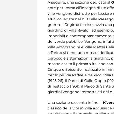
A seguire, una sezione dedicata al
G
apre per Roma all’insegna di un’effe
ville vengono distrutte per lasciare
1903, collegata nel 1908 alla Passeg
guerra, il Regime fascista avvia una
giardino di Villa Rivaldi, ad esempio
Imperiali) e contemporaneamente si
del verde pubblico. Vengono, infatti,
Villa Aldobrandini e Villa Mattei Ce
a Torino si tiene una mostra dedicat
barocco e sistemazioni a giardino, pr
mostra esalta il primato italiano con 
Cinque e Seicento, realizzato in mi
per lo più da Raffaele de Vico: Villa 
(1925-26), il Parco di Colle Oppio (19
di Testaccio (1931), il Parco di Santa 
giardini vengono immortalati nei di
Una sezione racconta infine il
Vivere
classico della vita in villa acquisis
attività come il simposio intellettuale