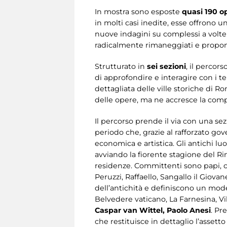
In mostra sono esposte
quasi 190 o
in molti casi inedite, esse offrono 
nuove indagini su complessi a volte 
radicalmente rimaneggiati e propone
Strutturato in
sei sezioni
, il percors
di approfondire e interagire con i t
dettagliata delle ville storiche di R
delle opere, ma ne accresce la comp
Il percorso prende il via con una se
periodo che, grazie al rafforzato g
economica e artistica. Gli antichi lu
avviando la fiorente stagione del Ri
residenze. Committenti sono papi, ca
Peruzzi, Raffaello, Sangallo il Giov
dell’antichità e definiscono un model
Belvedere vaticano, La Farnesina, Vi
Caspar van Wittel, Paolo Anesi
. Pr
che restituisce in dettaglio l’assetto