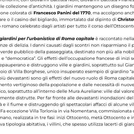
 collezione d’antichità. I giardini mantengono un disegno fo
ione colorata di
Francesco Panini del 1770
, ma accolgono anch
are o il casino del bigliardo, immortalato dal dipinto di
Christ
romano celebrato dagli artisti per tutto il corso dell’Ottocent
 giardini per l’urbanistica di Roma capitale
è raccontato nella 
nze di delizia. I danni causati dagli scontri non risparmiano il p
erde pubblico della passeggiata, destinato non più alla nobilt
e “democratica”. Gli effetti dell’occupazione francese di inizi s
auperano e distruggono ville e giardini, soprattutto sul Giani
atoio di Villa Borghese, unico insuperato esempio di giardino “
ù devastanti sono gli effetti del nuovo ruolo di Roma capitale. 
ento vertiginoso della popolazione e dalle necessità di nuove s
, soprattutto all’interno delle Mura Aureliane: ville dal valor
ente distrutte. Per far fronte alle devastanti inondazioni del 
tà e il fiume e distruggendo gli spettacolari affacci di alcune 
i. Fa eccezione Villa Torlonia in via Nomentana, commissionata 
, realizzata in tre fasi: inizi Ottocento, metà Ottocento e i
ipologia abitativa, i villini, che spesso utilizza lacerti di giard