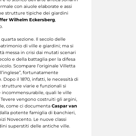
rmale con aiuole elaborate e assi
e strutture tipiche dei giardini
offer Wilhelm Eckersberg
,
o.
quarta sezione. Il secolo delle
atrimonio di ville e giardini; ma si
à messa in crisi dai mutati scenari
ecolo e della battaglia per la difesa
colo. Scompare l’originale Villetta
all’inglese”, fortunatamente
Dopo il 1870, infatti, le necessità di
trutture viarie e funzionali si
e incommensurabile, quali le ville
Tevere vengono costruiti gli argini,
ville, come ci documenta
Caspar van
dalla potente famiglia di banchieri,
nizi Novecento. Le nuove classi
ini superstiti delle antiche ville.