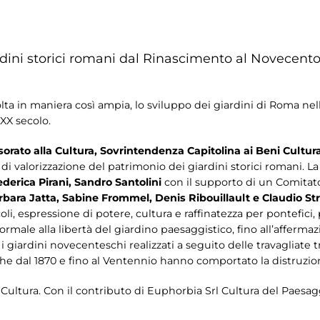
ardini storici romani dal Rinascimento al Novecento 
olta in maniera così ampia, lo sviluppo dei giardini di Roma nel
XX secolo.
rato alla Cultura, Sovrintendenza Capitolina ai Beni Cultura
valorizzazione del patrimonio dei giardini storici romani. La
derica Pirani, Sandro Santolini
con il supporto di un Comitato
bara Jatta, Sabine Frommel, Denis Ribouillault e Claudio Str
 secoli, espressione di potere, cultura e raffinatezza per pontefi
formale alla libertà del giardino paesaggistico, fino all’afferma
 giardini novecenteschi realizzati a seguito delle travagliate
he dal 1870 e fino al Ventennio hanno comportato la distruzi
ultura. Con il contributo di Euphorbia Srl Cultura del Paesag