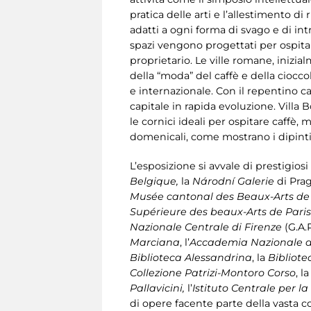
pratica delle arti e l’allestimento d
adatti a ogni forma di svago e di in
spazi vengono progettati per ospitar
proprietario. Le ville romane, inizia
della “moda” del caffè e della cioc
e internazionale. Con il repentino 
capitale in rapida evoluzione. Villa B
le cornici ideali per ospitare caffè
domenicali, come mostrano i dipint
L’esposizione si avvale di prestigiosi 
Belgique,
la
Národní Galerie
di Prag
Musée cantonal des Beaux-Arts d
Supérieure des beaux-Arts de Paris
Nazionale Centrale di Firenze
(G.A.P
Marciana
, l’
Accademia Nazionale d
Biblioteca Alessandrina
, la
Bibliote
Collezione Patrizi-Montoro Corso
, l
Pallavicini,
l’
Istituto Centrale per la
di opere facente parte della vasta c