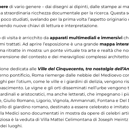
pere
di vario genere – dai disegni ai dipinti, dalle stampe ai m
una straordinaria ricchezza documentale per la ricerca. Questa
poco studiati, svelando per la prima volta l’aspetto originario
ndo nuove chiavi di lettura e interpretazione.
o di visita è arricchito da
apparati multimediali e immersivi
che
emi trattati. Ad aprire l’esposizione è una grande
mappa intera
oma ritratte in mostra: un ponte virtuale tra arte e realtà che 
rensione del contesto e dei meravigliosi complessi architetton
zione dedicata alle
Ville del Cinquecento, tra nostalgia dell’A
overno pontificio, Roma riemerge dalle nebbie del Medioevo con
oghi per l’otium, come le ville e i giardini di delizia, vengono 
nascimento. Le vigne e gli orti disseminati nell’urbe vengono t
rdinali e aristocratici, ma anche letterati, che impegnano i più
ane, Giulio Romano, Ligorio, Vignola, Ammannati, Fontana e De
lo di giardino romano, destinato a essere celebrato e imitato. V
lla Medici sono documentati in mostra da opere di celebri arti
eziosa è la veduta di Villa Mattei Celimontana di Joseph Heintz i
 dei luoghi.