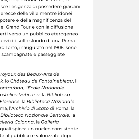
risce l’esigenza di possedere giardini
herecce delle ville mentre idonei
 potere e della magnificenza del
 del Grand Tour e con la diffusione
aperti verso un pubblico eterogeneo
ovi riti sullo sfondo di una Roma
Muro Torto, inaugurato nel 1908, sono
 per scampagnate e passeggiate
royaux des Beaux-Arts de
k,
lo
Château de Fontainebleau
, il
 Montauban
, l’
Ecole Nationale
ostolica Vaticana
, la
Biblioteca
 Florence
, la
Biblioteca Nazionale
ma, l’
Archivio di Stato
di Roma, la
a
Biblioteca Nazionale Centrale
, la
alleria Colonna
, la
Galleria
e quali spicca un nucleo consistente
ate al pubblico e valorizzate dopo