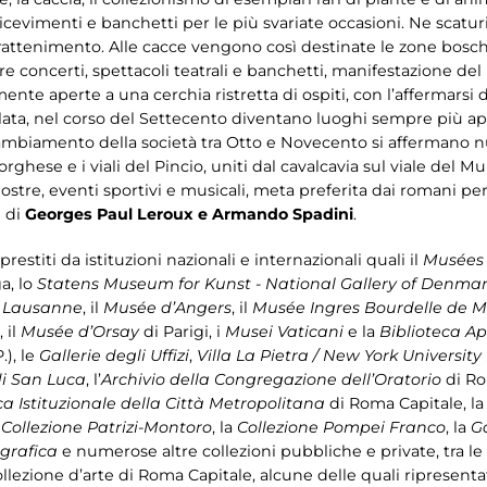
i ricevimenti e banchetti per le più svariate occasioni. Ne scatu
trattenimento. Alle cacce vengono così destinate le zone bosc
e concerti, spettacoli teatrali e banchetti, manifestazione del
lmente aperte a una cerchia ristretta di ospiti, con l’affermarsi
colata, nel corso del Settecento diventano luoghi sempre più 
cambiamento della società tra Otto e Novecento si affermano nu
orghese e i viali del Pincio, uniti dal cavalcavia sul viale del 
, mostre, eventi sportivi e musicali, meta preferita dai romani
i di
Georges Paul Leroux e Armando Spadini
.
prestiti da istituzioni nazionali e internazionali quali il
Musées 
a, lo
Statens Museum for Kunst - National Gallery of Denmar
e Lausanne
, il
Musée d’Angers
, il
Musée Ingres Bourdelle de
, il
Musée d’Orsay
di Parigi, i
Musei Vaticani
e la
Biblioteca Ap
.), le
Gallerie degli Uffizi
,
Villa La Pietra / New York University
i San Luca
, l’
Archivio della Congregazione dell’Oratorio
di Ro
ca Istituzionale della Città Metropolitana
di Roma Capitale, l
a
Collezione Patrizi-Montoro
, la
Collezione Pompei Franco
, la
G
 grafica
e numerose altre collezioni pubbliche e private, tra l
ollezione d’arte di Roma Capitale, alcune delle quali ripresent