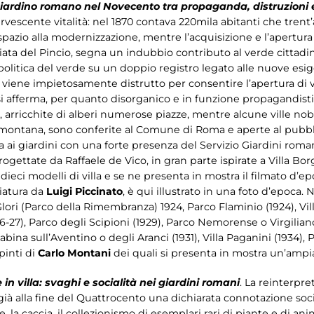
iardino romano nel Novecento tra propaganda, distruzioni 
rvescente vitalità: nel 1870 contava 220mila abitanti che trent
 spazio alla modernizzazione, mentre l’acquisizione e l’apertura
giata del Pincio, segna un indubbio contributo al verde cittadin
 politica del verde su un doppio registro legato alle nuove esi
, viene impietosamente distrutto per consentire l’apertura di vi
 afferma, per quanto disorganico e in funzione propagandist
 arricchite di alberi numerose piazze, mentre alcune ville nobi
limontana, sono conferite al Comune di Roma e aperte al pubbl
a ai giardini con una forte presenza del Servizio Giardini roma
ogettate da Raffaele de Vico, in gran parte ispirate a Villa Borg
dieci modelli di villa e se ne presenta in mostra il filmato d’ep
niatura da
Luigi Piccinato
, è qui illustrato in una foto d’epoca.
Glori (Parco della Rimembranza) 1924, Parco Flaminio (1924), Villa
26-27), Parco degli Scipioni (1929), Parco Nemorense o Virgiliano (
Sabina sull’Aventino o degli Aranci (1931), Villa Paganini (1934), 
pinti di
Carlo Montani
dei quali si presenta in mostra un’ampi
 in villa: svaghi e socialità nei giardini romani
. La reinterpre
ce già alla fine del Quattrocento una dichiarata connotazione soc
, la caccia, il collezionismo di esemplari rari di piante e di anim