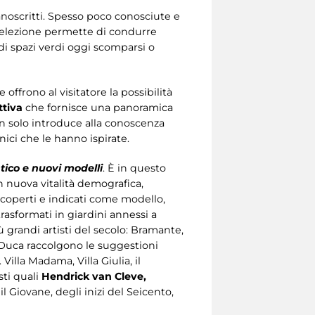
anoscritti. Spesso poco conosciute e
 selezione permette di condurre
 di spazi verdi oggi scomparsi o
 offrono al visitatore la possibilità
ttiva
che fornisce una panoramica
non solo introduce alla conoscenza
ici che le hanno ispirate.
ntico e nuovi modelli
. È in questo
 nuova vitalità demografica,
riscoperti e indicati come modello,
rasformati in giardini annessi a
 grandi artisti del secolo: Bramante,
l Duca raccolgono le suggestioni
illa Madama, Villa Giulia, il
sti quali
Hendrick van Cleve,
l Giovane, degli inizi del Seicento,