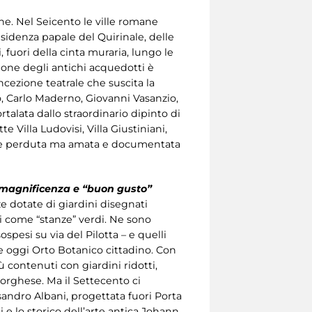
e. Nel Seicento le ville romane
esidenza papale del Quirinale, delle
, fuori della cinta muraria, lungo le
azione degli antichi acquedotti è
cezione teatrale che suscita la
io, Carlo Maderno, Giovanni Vasanzio,
alata dallo straordinario dipinto di
e Villa Ludovisi, Villa Giustiniani,
mente perduta ma amata e documentata
ra magnificenza e “buon gusto”
e dotate di giardini disegnati
 come “stanze” verdi. Ne sono
sospesi su via del Pilotta – e quelli
 e oggi Orto Botanico cittadino. Con
ù contenuti con giardini ridotti,
Borghese. Ma il Settecento ci
sandro Albani, progettata fuori Porta
si e lo storico dell’arte antica Johann