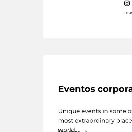
mus
Eventos corpora
Unique events in some o
most extraordinary place
world.
Find more