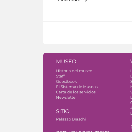
MUSEO
Historia del museo
I
Staff
Guestbook
S
El Sistema de Museos
Carta de los servicios
V
Newsletter
SITIO
Palazzo Braschi