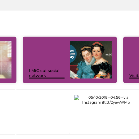
I MiC sui social
network
Visit