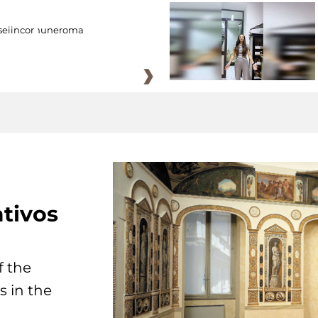
eiincomuneroma
tivos
f the
s in the