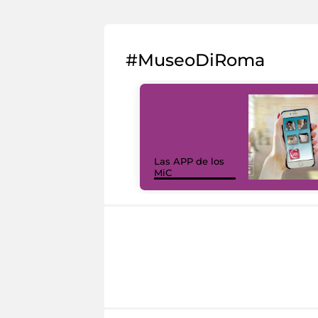
#MuseoDiRoma
Las APP de los
MiC