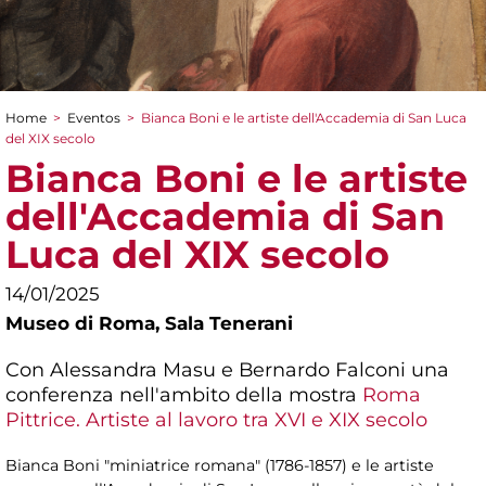
Home
>
Eventos
>
Bianca Boni e le artiste dell'Accademia di San Luca
You are here
del XIX secolo
Bianca Boni e le artiste
dell'Accademia di San
Luca del XIX secolo
14/01/2025
Museo di Roma,
Sala Tenerani
Con Alessandra Masu e Bernardo Falconi una
conferenza nell'ambito della mostra
Roma
Pittrice. Artiste al lavoro tra XVI e XIX secolo
Bianca Boni "miniatrice romana" (1786-1857) e le artiste