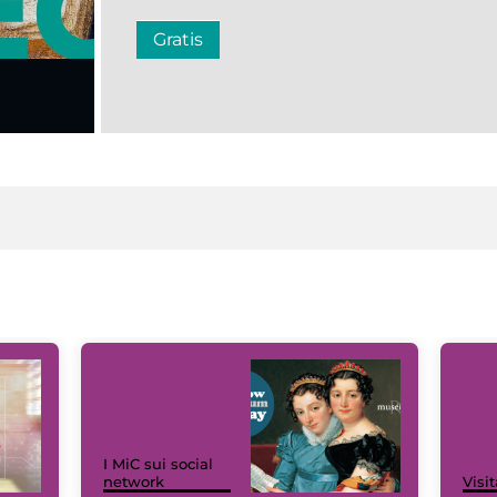
Gratis
I MiC sui social
network
Visit