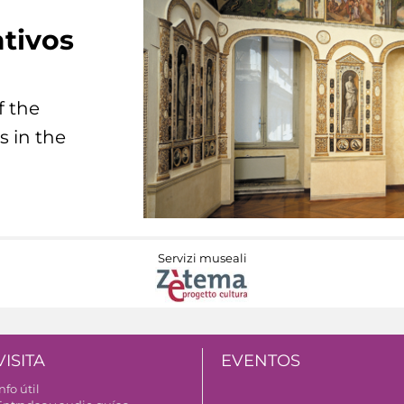
tivos
f the
s in the
Servizi museali
VISITA
EVENTOS
nfo útil