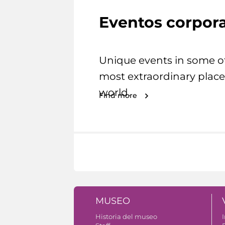
Eventos corpora
Unique events in some o
most extraordinary place
world.
Find more
MUSEO
Historia del museo
I