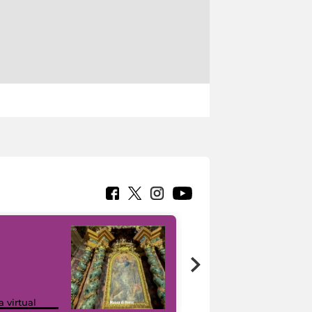
Google Arts &
a virtual
Culture