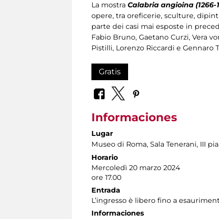
La mostra
Calabria angioina (1266-
opere, tra oreficerie, sculture, dip
parte dei casi mai esposte in preced
Fabio Bruno, Gaetano Curzi, Vera vo
Pistilli, Lorenzo Riccardi e Gennaro 
Gratis
Informaciones
Lugar
Museo di Roma
, Sala Tenerani, III p
Horario
Mercoledì 20 marzo 2024
ore 17.00
Entrada
L’ingresso è libero fino a esauriment
Informaciones