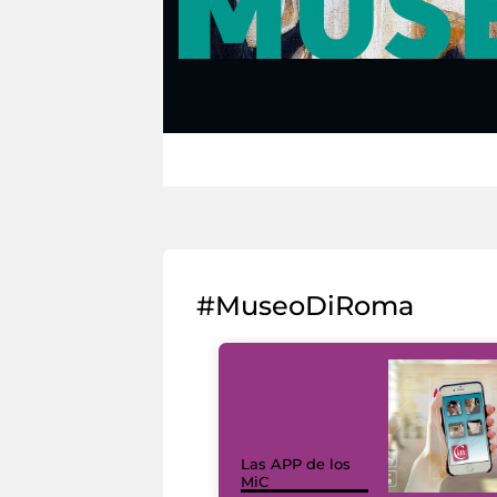
#MuseoDiRoma
Las APP de los
MiC