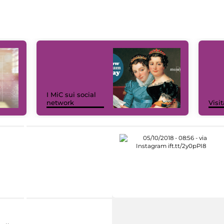
I MiC sui social
network
Visit