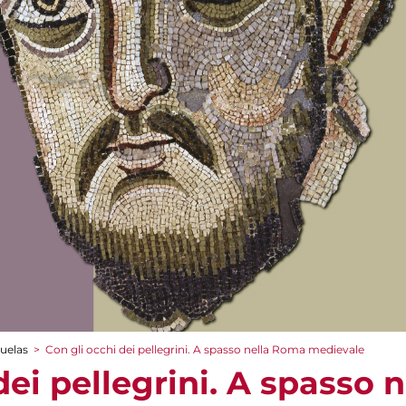
cuelas
>
Con gli occhi dei pellegrini. A spasso nella Roma medievale
dei pellegrini. A spasso