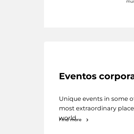
mus
Eventos corpora
Unique events in some o
most extraordinary place
world.
Find more