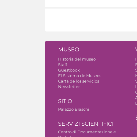
MUSEO
Historia del museo
I
Staff
Guestbook
S
El Sistema de Museos
Carta de los servicios
V
Newsletter
SITIO
Palazzo Braschi
SERVIZI SCIENTIFICI
Centro di Documentazione e