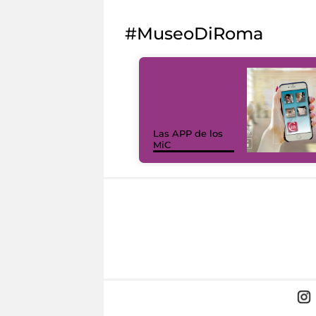
#MuseoDiRoma
Las APP de los
MiC