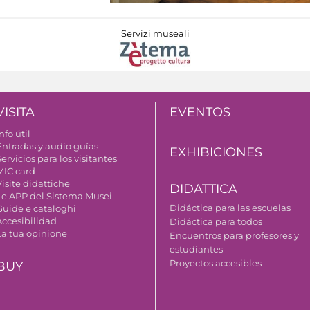
Servizi museali
VISITA
EVENTOS
nfo útil
Entradas y audio guías
EXHIBICIONES
ervicios para los visitantes
MIC card
isite didattiche
DIDATTICA
Le APP del Sistema Musei
Didáctica para las escuelas
Guide e cataloghi
Accesibilidad
Didáctica para todos
La tua opinione
Encuentros para profesores y
estudiantes
Proyectos accesibles
BUY