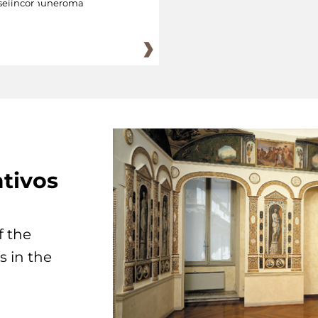
eiincomuneroma
tivos
f the
s in the