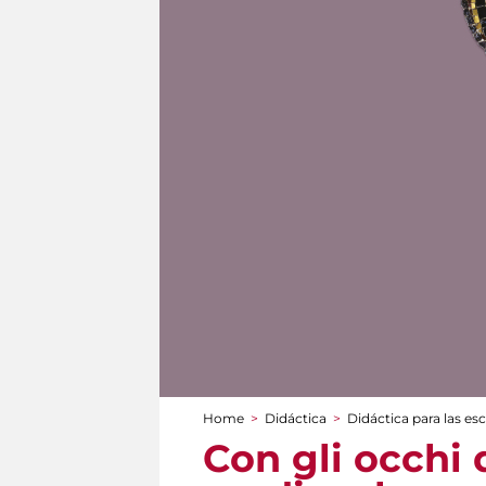
Home
>
Didáctica
>
Didáctica para las es
You are here
Con gli occhi 