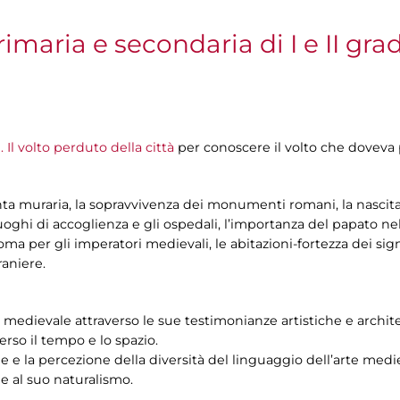
rimaria e secondaria di I e II gra
 volto perduto della città
per conoscere il volto che doveva
nta muraria, la sopravvivenza dei monumenti romani, la nascita d
luoghi di accoglienza e gli ospedali, l’importanza del papato nel
a per gli imperatori medievali, le abitazioni-fortezza dei signo
raniere.
tà medievale attraverso le sue testimonianze artistiche e archit
verso il tempo e lo spazio.
one e la percezione della diversità del linguaggio dell’arte med
a e al suo naturalismo.