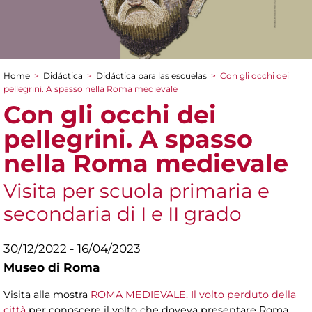
Home
>
Didáctica
>
Didáctica para las escuelas
>
Con gli occhi dei
You are here
pellegrini. A spasso nella Roma medievale
Con gli occhi dei
pellegrini. A spasso
nella Roma medievale
Visita per scuola primaria e
secondaria di I e II grado
30/12/2022 - 16/04/2023
Museo di Roma
Visita alla mostra
ROMA MEDIEVALE. Il volto perduto della
città
per conoscere il volto che doveva presentare Roma