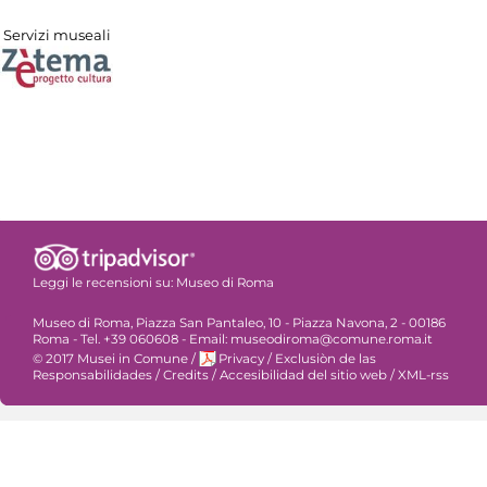
Servizi museali
Leggi le recensioni su:
Museo di Roma
Museo di Roma, Piazza San Pantaleo, 10 - Piazza Navona, 2 - 00186
Roma - Tel. +39 060608 - Email: museodiroma@comune.roma.it
© 2017 Musei in Comune
/
Privacy
/
Exclusiòn de las
Responsabilidades
/
Credits
/
Accesibilidad del sitio web
/
XML-rss