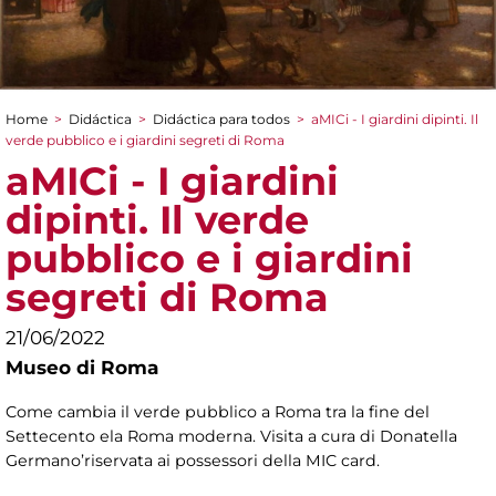
Home
>
Didáctica
>
Didáctica para todos
>
aMICi - I giardini dipinti. Il
You are here
verde pubblico e i giardini segreti di Roma
aMICi - I giardini
dipinti. Il verde
pubblico e i giardini
segreti di Roma
21/06/2022
Museo di Roma
Come cambia il verde pubblico a Roma tra la fine del
Settecento ela Roma moderna. Visita a cura di Donatella
Germano’riservata ai possessori della MIC card.