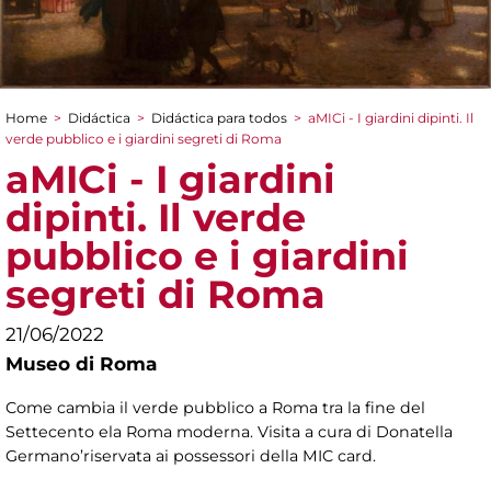
Home
>
Didáctica
>
Didáctica para todos
>
aMICi - I giardini dipinti. Il
You are here
verde pubblico e i giardini segreti di Roma
aMICi - I giardini
dipinti. Il verde
pubblico e i giardini
segreti di Roma
21/06/2022
Museo di Roma
Come cambia il verde pubblico a Roma tra la fine del
Settecento ela Roma moderna. Visita a cura di Donatella
Germano’riservata ai possessori della MIC card.