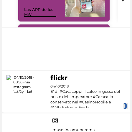
Las APP de los
I Mi
MiC
net
#DiscoverMiC
04/10/2018
E' di #Cavaceppi il calco in gesso del
busto dell’imperatore #Caracalla
conservato nel #CasinoNobile a
#VillaTorlonia. Per la
museiincomuneroma