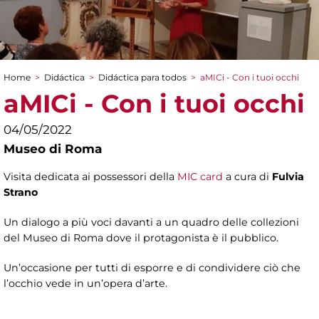
Home
>
Didáctica
>
Didáctica para todos
>
aMICi - Con i tuoi occhi
You are here
aMICi - Con i tuoi occhi
04/05/2022
Museo di Roma
Visita dedicata ai possessori della
MIC card
a cura di
Fulvia
Strano
Un dialogo a più voci davanti a un quadro delle collezioni
del Museo di Roma dove il protagonista è il pubblico.
Un’occasione per tutti di esporre e di condividere ciò che
l’occhio vede in un’opera d’arte.