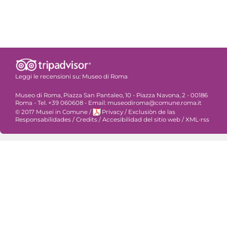
Leggi le recensioni su:
Museo di Roma
Museo di Roma, Piazza San Pantaleo, 10 - Piazza Navona, 2 - 00186
Roma - Tel. +39 060608 - Email: museodiroma@comune.roma.it
© 2017 Musei in Comune
/
Privacy
/
Exclusiòn de las
Responsabilidades
/
Credits
/
Accesibilidad del sitio web
/
XML-rss