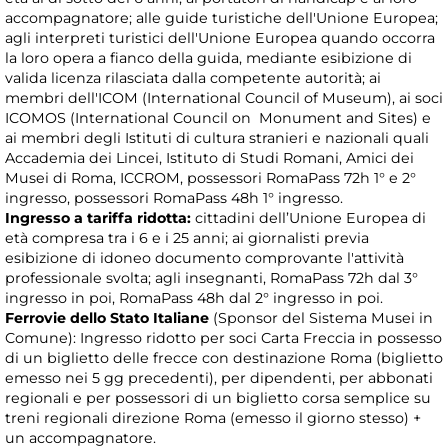
accompagnatore; alle guide turistiche dell'Unione Europea;
agli interpreti turistici dell'Unione Europea quando occorra
la loro opera a fianco della guida, mediante esibizione di
valida licenza rilasciata dalla competente autorità; ai
membri dell'ICOM (International Council of Museum), ai soci
ICOMOS (International Council on Monument and Sites) e
ai membri degli Istituti di cultura stranieri e nazionali quali
Accademia dei Lincei, Istituto di Studi Romani, Amici dei
Musei di Roma, ICCROM, possessori RomaPass 72h 1° e 2°
ingresso, possessori RomaPass 48h 1° ingresso.
Ingresso a tariffa ridotta:
cittadini dell’Unione Europea di
età compresa tra i 6 e i 25 anni; ai giornalisti previa
esibizione di idoneo documento comprovante l'attività
professionale svolta; agli insegnanti, RomaPass 72h dal 3°
ingresso in poi, RomaPass 48h dal 2° ingresso in poi.
Ferrovie dello Stato Italiane
(Sponsor del Sistema Musei in
Comune): Ingresso ridotto per soci Carta Freccia in possesso
di un biglietto delle frecce con destinazione Roma (biglietto
emesso nei 5 gg precedenti), per dipendenti, per abbonati
regionali e per possessori di un biglietto corsa semplice su
treni regionali direzione Roma (emesso il giorno stesso) +
un accompagnatore.