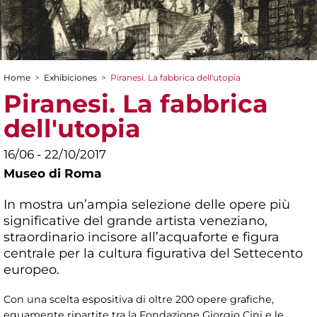
Home
>
Exhibiciones
>
Piranesi. La fabbrica dell'utopia
You are here
Piranesi. La fabbrica
dell'utopia
16/06 - 22/10/2017
Museo di Roma
In mostra un’ampia selezione delle opere più
significative del grande artista veneziano,
straordinario incisore all’acquaforte e figura
centrale per la cultura figurativa del Settecento
europeo.
Con una scelta espositiva di oltre 200 opere grafiche,
equamente ripartite tra la Fondazione Giorgio Cini e le