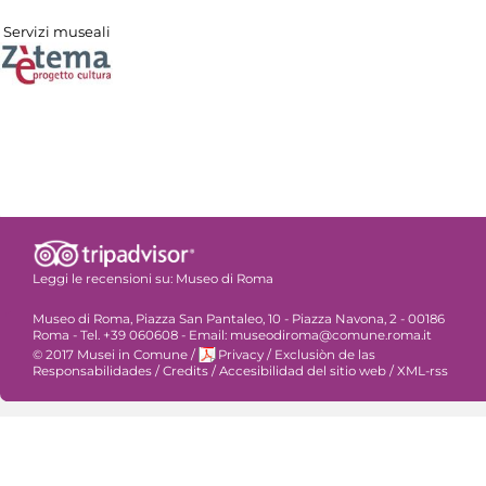
Servizi museali
Leggi le recensioni su:
Museo di Roma
Museo di Roma, Piazza San Pantaleo, 10 - Piazza Navona, 2 - 00186
Roma - Tel. +39 060608 - Email: museodiroma@comune.roma.it
© 2017 Musei in Comune
/
Privacy
/
Exclusiòn de las
Responsabilidades
/
Credits
/
Accesibilidad del sitio web
/
XML-rss