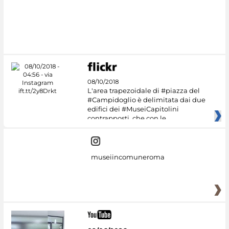
#DiscoverMiC
08/10/2018
L'area trapezoidale di #piazza del
#Campidoglio è delimitata dai due
edifici dei #MuseiCapitolini
contrapposti, che con le
museiincomuneroma