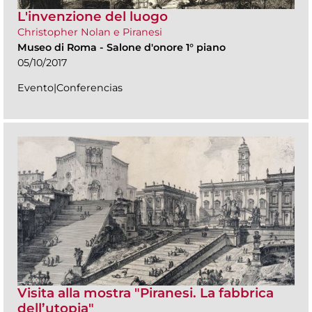
L'invenzione del luogo
Christopher Nolan e Piranesi
Museo di Roma
-
Salone d'onore 1° piano
05/10/2017
Evento|Conferencias
Visita alla mostra "Piranesi. La fabbrica
dell’utopia"