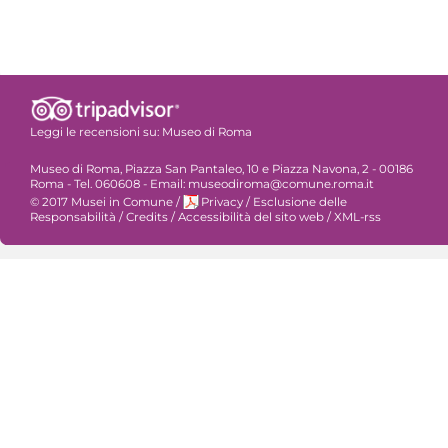
Leggi le recensioni su:
Museo di Roma
Museo di Roma, Piazza San Pantaleo, 10 e Piazza Navona, 2 - 00186
Roma - Tel. 060608 - Email: museodiroma@comune.roma.it
© 2017 Musei in Comune
/
Privacy
/
Esclusione delle
Responsabilità
/
Credits
/
Accessibilità del sito web
/
XML-rss