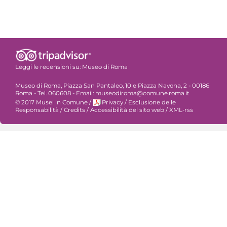
Leggi le recensioni su:
Museo di Roma
Museo di Roma, Piazza San Pantaleo, 10 e Piazza Navona, 2 - 00186
Roma - Tel. 060608 - Email: museodiroma@comune.roma.it
© 2017 Musei in Comune
/
Privacy
/
Esclusione delle
Responsabilità
/
Credits
/
Accessibilità del sito web
/
XML-rss