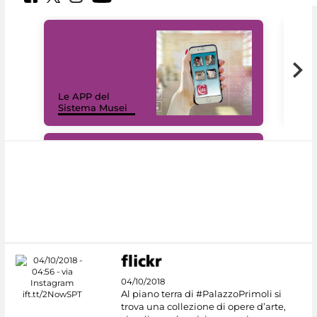
Il 
Le APP del
Mus
Sistema Musei
net
#DiscoverMiC
04/10/2018
Al piano terra di #PalazzoPrimoli si
trova una collezione di opere d’arte,