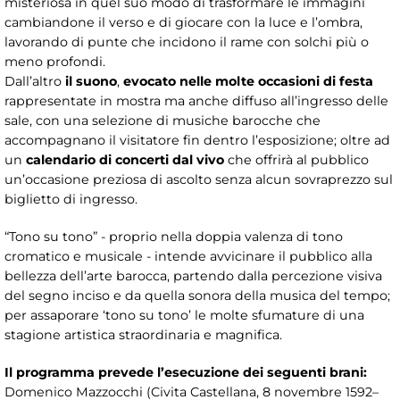
misteriosa in quel suo modo di trasformare le immagini
cambiandone il verso e di giocare con la luce e l’ombra,
lavorando di punte che incidono il rame con solchi più o
meno profondi.
Dall’altro
il suono
,
evocato nelle molte occasioni di festa
rappresentate in mostra ma anche diffuso all’ingresso delle
sale, con una selezione di musiche barocche che
accompagnano il visitatore fin dentro l’esposizione; oltre ad
un
calendario di concerti dal vivo
che offrirà al pubblico
un’occasione preziosa di ascolto senza alcun sovraprezzo sul
biglietto di ingresso.
“Tono su tono” - proprio nella doppia valenza di tono
cromatico e musicale - intende avvicinare il pubblico alla
bellezza dell’arte barocca, partendo dalla percezione visiva
del segno inciso e da quella sonora della musica del tempo;
per assaporare ‘tono su tono’ le molte sfumature di una
stagione artistica straordinaria e magnifica.
Il programma prevede l’esecuzione dei seguenti brani:
Domenico Mazzocchi (Civita Castellana, 8 novembre 1592–