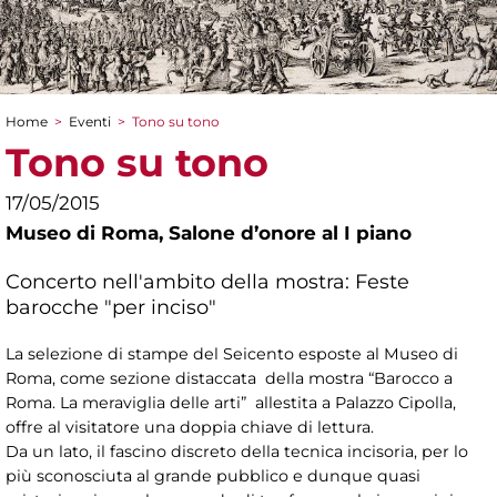
Home
>
Eventi
>
Tono su tono
Tu sei qui
Tono su tono
17/05/2015
Museo di Roma,
Salone d’onore al I piano
Concerto nell'ambito della mostra: Feste
barocche "per inciso"
La selezione di stampe del Seicento esposte al Museo di
Roma, come sezione distaccata della mostra “Barocco a
Roma. La meraviglia delle arti” allestita a Palazzo Cipolla,
offre al visitatore una doppia chiave di lettura.
Da un lato, il fascino discreto della tecnica incisoria, per lo
più sconosciuta al grande pubblico e dunque quasi