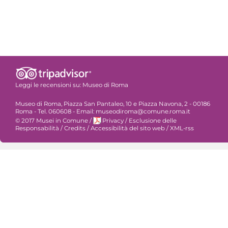
Leggi le recensioni su:
Museo di Roma
Museo di Roma, Piazza San Pantaleo, 10 e Piazza Navona, 2 - 00186
Roma - Tel. 060608 - Email: museodiroma@comune.roma.it
© 2017 Musei in Comune
/
Privacy
/
Esclusione delle
Responsabilità
/
Credits
/
Accessibilità del sito web
/
XML-rss