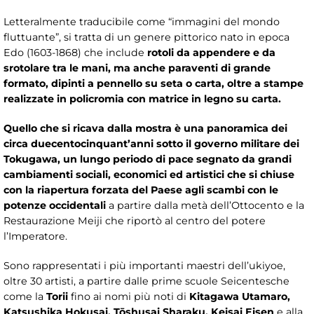
Letteralmente traducibile come “immagini del mondo
fluttuante”, si tratta di un genere pittorico nato in epoca
Edo (1603-1868) che include
rotoli da appendere e da
srotolare tra le mani, ma anche paraventi di grande
formato, dipinti a pennello su seta o carta, oltre a stampe
realizzate in policromia con matrice in legno su carta.
Quello che si ricava dalla mostra è una panoramica dei
circa duecentocinquant’anni sotto il governo militare dei
Tokugawa, un lungo periodo di pace segnato da grandi
cambiamenti sociali, economici ed artistici che si chiuse
con la riapertura forzata del Paese agli scambi con le
potenze occidentali
a partire dalla metà dell’Ottocento e la
Restaurazione Meiji che riportò al centro del potere
l’Imperatore.
Sono rappresentati i più importanti maestri dell’ukiyoe,
oltre 30 artisti, a partire dalle prime scuole Seicentesche
come la
Torii
fino ai nomi più noti di
Kitagawa Utamaro,
Katsushika Hokusai, Tōshusai Sharaku, Keisai Eisen
e alla