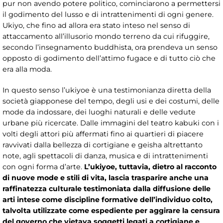
pur non avendo potere politico, cominciarono a permettersi
il godimento del lusso e di intrattenimenti di ogni genere.
Ukiyo, che fino ad allora era stato inteso nel senso di
attaccamento all’illusorio mondo terreno da cui rifuggire,
secondo l’insegnamento buddhista, ora prendeva un senso
opposto di godimento dell’attimo fugace e di tutto ciò che
era alla moda.
In questo senso l’ukiyoe è una testimonianza diretta della
società giapponese del tempo, degli usi e dei costumi, delle
mode da indossare, dei luoghi naturali e delle vedute
urbane più ricercate. Dalle immagini del teatro kabuki con i
volti degli attori più affermati fino ai quartieri di piacere
ravvivati dalla bellezza di cortigiane e geisha altrettanto
note, agli spettacoli di danza, musica e di intrattenimenti
con ogni forma d’arte.
L’ukiyoe, tuttavia, dietro al racconto
di nuove mode e stili di vita, lascia trasparire anche una
raffinatezza culturale testimoniata dalla diffusione delle
arti intese come discipline formative dell’individuo colto,
talvolta utilizzate come espediente per aggirare la censura
del governo che vietava soggetti legati a cortigiane e