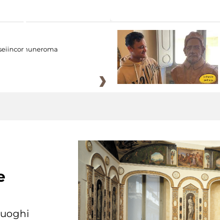
eiincomuneroma
e
 luoghi