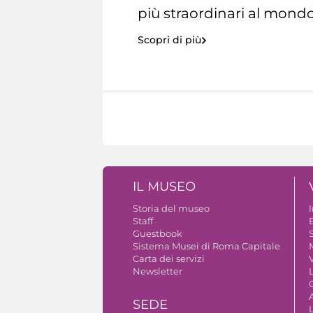
più straordinari al mondo
Scopri di più
IL MUSEO
Storia del museo
Staff
Guestbook
S
Sistema Musei di Roma Capitale
Carta dei servizi
V
Newsletter
A
SEDE