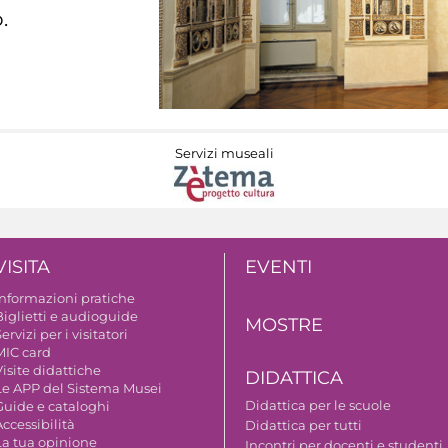
.
Servizi museali
VISITA
EVENTI
Informazioni pratiche
Biglietti e audioguide
MOSTRE
ervizi per i visitatori
MIC card
isite didattiche
DIDATTICA
Le APP del Sistema Musei
Didattica per le scuole
Guide e cataloghi
ccessibilità
Didattica per tutti
La tua opinione
Incontri per docenti e studenti