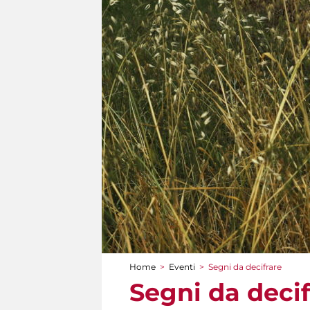
Home
>
Eventi
>
Segni da decifrare
Tu sei qui
Segni da decif