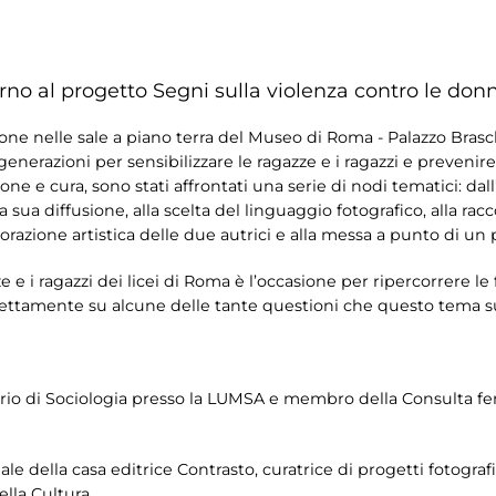
rno al progetto Segni sulla violenza contro le don
ione nelle sale a piano terra del Museo di Roma - Palazzo Bras
 generazioni per sensibilizzare le ragazze e i ragazzi e prevenir
ione e cura, sono stati affrontati una serie di nodi tematici: da
 sua diffusione, alla scelta del linguaggio fotografico, alla rac
borazione artistica delle due autrici e alla messa a punto di un
e e i ragazzi dei licei di Roma è l’occasione per ripercorrere le
irettamente su alcune delle tante questioni che questo tema su
ario di Sociologia presso la LUMSA e membro della Consulta fe
riale della casa editrice Contrasto, curatrice di progetti fotogr
ella Cultura