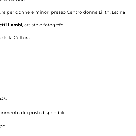
ura per donne e minori presso Centro donna Lilith, Latina
etti Lombi
, artiste e fotografe
o della Cultura
3.00
aurimento dei posti disponibili.
.00