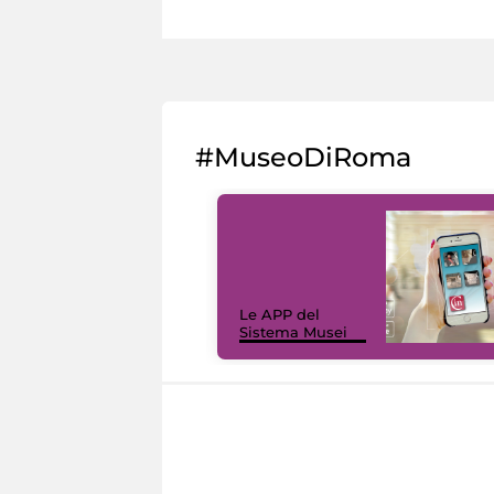
#MuseoDiRoma
Le APP del
Sistema Musei