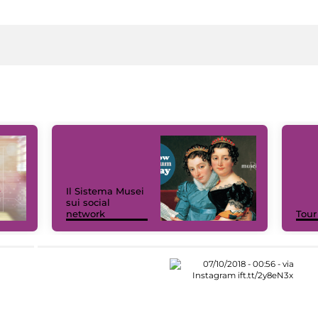
Il Sistema Musei
sui social
network
Tour