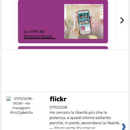
Il 
Le APP del
Mus
Sistema Musei
net
#DiscoverMiC
07/10/2018
Ho cercato la libertà più che la
potenza, e quest'ultima soltanto
perché, in parte, secondava la libertà.
— Marguerite Yourcenar