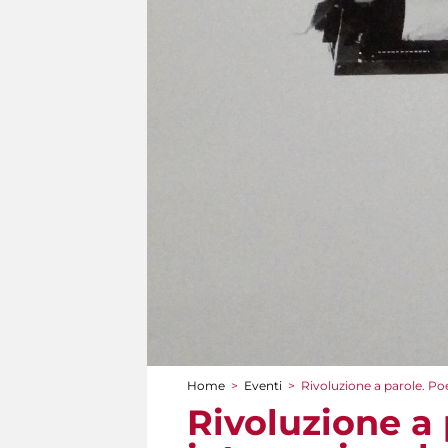
Home
>
Eventi
>
Rivoluzione a parole. Po
Tu sei qui
Rivoluzione a