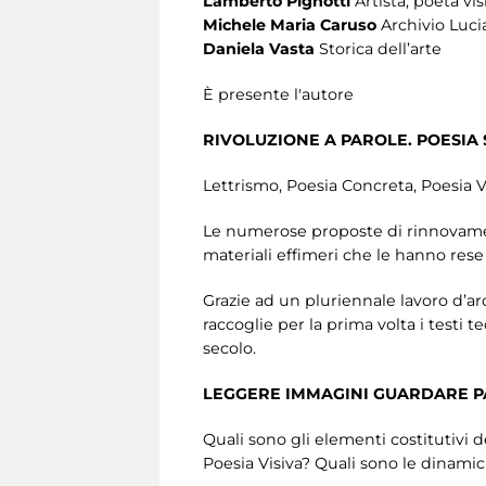
Lamberto Pignotti
Artista, poeta vis
Michele Maria Caruso
Archivio Luci
Daniela Vasta
Storica dell’arte
È presente l'autore
RIVOLUZIONE A PAROLE. POESIA 
Lettrismo, Poesia Concreta, Poesia Vi
Le numerose proposte di rinnovament
materiali effimeri che le hanno rese 
Grazie ad un pluriennale lavoro d’arc
raccoglie per la prima volta i testi 
secolo.
LEGGERE IMMAGINI GUARDARE PA
Quali sono gli elementi costitutivi 
Poesia Visiva? Quali sono le dinamic