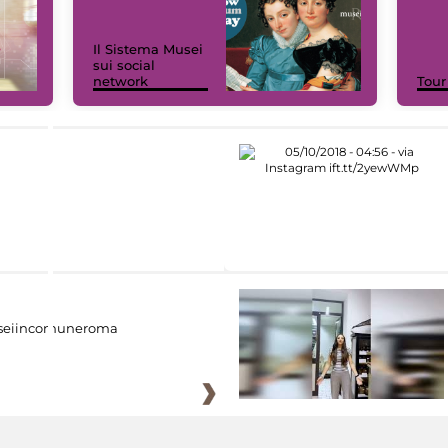
Il Sistema Musei
sui social
network
Tour
eiincomuneroma