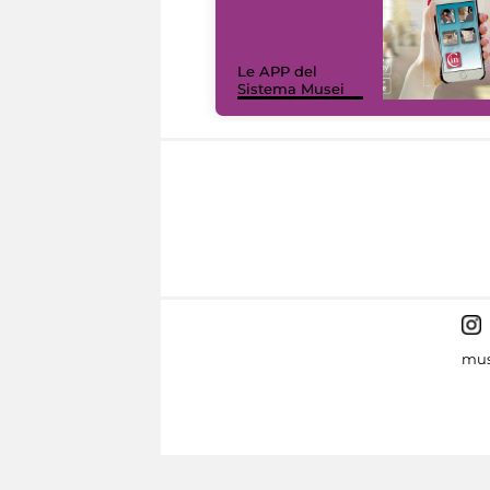
Le APP del
Sistema Musei
mus