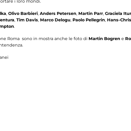
portare i loro mondi.
lka
,
Olivo Barbieri
,
Anders Petersen
,
Martin Parr
,
Graciela Itu
Ventura
,
Tim Davis
,
Marco Delogu
,
Paolo Pellegrin
,
Hans-Chris
ampton
.
one Roma sono in mostra anche le foto di
Martin Bogren
e
Ro
intendenza.
anei