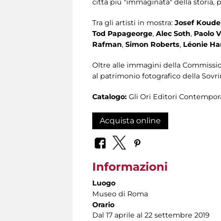
città più "immaginata" della storia, 
Tra gli artisti in mostra:
Josef Koude
Tod
Papageorge
,
Alec Soth
,
Paolo 
Rafman
,
Simon Roberts
,
Léonie H
Oltre alle immagini della Commissi
al patrimonio fotografico della Sovr
Catalogo:
Gli Ori Editori Contempor
Acquista online
Informazioni
Luogo
Museo di Roma
Orario
Dal 17 aprile al 22 settembre 2019