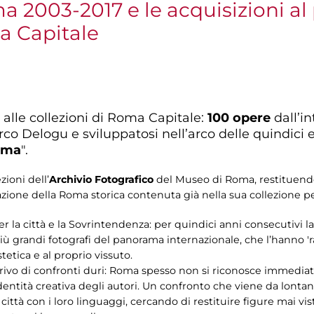
2003-2017 e le acquisizioni al
a Capitale
 alle collezioni di Roma Capitale:
100 opere
dall’i
o Delogu e sviluppatosi nell’arco delle quindici ed
Roma
".
zioni dell’
Archivio Fotografico
del Museo di Roma, restituen
arrazione della Roma storica contenuta già nella sua collezione
r la città e la Sovrintendenza: per quindici anni consecutivi 
 più grandi fotografi del panorama internazionale, che l’hanno 
stetica e al proprio vissuto.
privo di confronti duri: Roma spesso non si riconosce immedi
 l’identità creativa degli autori. Un confronto che viene da lont
ttà con i loro linguaggi, cercando di restituire figure mai viste