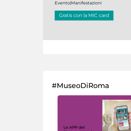
Evento|Manifestazioni
Gratis con la MIC card
#MuseoDiRoma
Le APP del