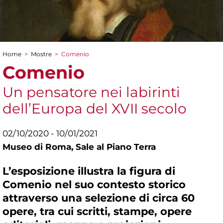
Home
>
Mostre
>
Comenio
Tu sei qui
Comenio
Un pensatore nei labirinti
dell’Europa del XVII secolo
02/10/2020 - 10/01/2021
Museo di Roma,
Sale al Piano Terra
L’esposizione illustra la figura di
Comenio nel suo contesto storico
attraverso una selezione di circa 60
opere, tra cui scritti, stampe, opere