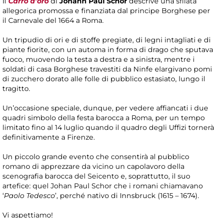
Il
Carro d’oro
di
Johann Paul Schor
descrive una sfilata
allegorica promossa e finanziata dal principe Borghese per
il Carnevale del 1664 a Roma.
Un tripudio di ori e di stoffe pregiate, di legni intagliati e di
piante fiorite, con un automa in forma di drago che sputava
fuoco, muovendo la testa a destra e a sinistra, mentre i
soldati di casa Borghese travestiti da Ninfe elargivano pomi
di zucchero dorato alle folle di pubblico estasiato, lungo il
tragitto.
Un’occasione speciale, dunque, per vedere affiancati i due
quadri simbolo della festa barocca a Roma, per un tempo
limitato fino al 14 luglio quando il quadro degli Uffizi tornerà
definitivamente a Firenze.
Un piccolo grande evento che consentirà al pubblico
romano di apprezzare da vicino un capolavoro della
scenografia barocca del Seicento e, soprattutto, il suo
artefice: quel Johan Paul Schor che i romani chiamavano
‘
Paolo Tedesco
’, perché nativo di Innsbruck (1615 – 1674).
Vi aspettiamo!