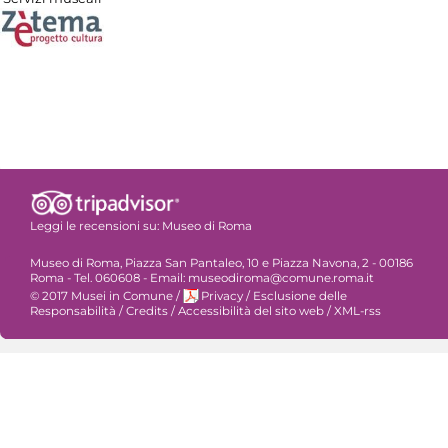
Leggi le recensioni su:
Museo di Roma
Museo di Roma, Piazza San Pantaleo, 10 e Piazza Navona, 2 - 00186
Roma - Tel. 060608 - Email: museodiroma@comune.roma.it
© 2017 Musei in Comune
/
Privacy
/
Esclusione delle
Responsabilità
/
Credits
/
Accessibilità del sito web
/
XML-rss