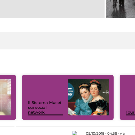
Il Sistema Musei
sui social
network
Tour