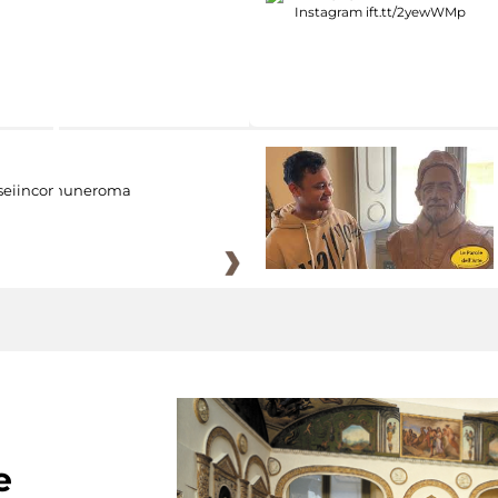
eiincomuneroma
e