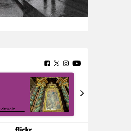
Google Arts &
 virtuale
Culture