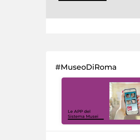
#MuseoDiRoma
Le APP del
Sistema Musei