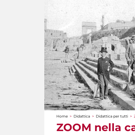
Home
>
Didattica
>
Didattica per tutti
>
Tu sei qui
ZOOM nella ca