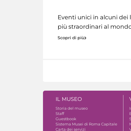
Eventi unici in alcuni dei
più straordinari al mondo
Scopri di più
IL MUSEO
Storia del museo
Staff
Guestbook
S
Sistema Musei di Roma Capitale
Carta dei servizi
V