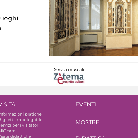
 luoghi
.
Servizi museali
VISITA
EVENTI
Informazioni pratiche
Biglietti e audioguide
MOSTRE
ervizi per i visitatori
MIC card
isite didattiche