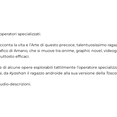
operatori specializzati.
cconta la vita e l’Arte di questo precoce, talentuosissimo raga
rafico di Amano, che si muove tra
anime
, graphic novel, videogi
iuttosto efficaci.
 di alcune opere esplorabili tattilmente l’operatore specializza
gi, da
Kyashan
il ragazzo androide alla sua versione della
Tosca
udio-descrizioni.