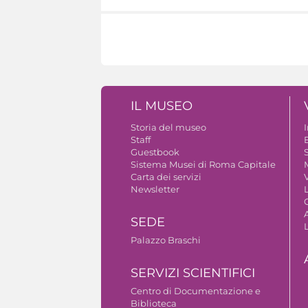
IL MUSEO
Storia del museo
Staff
Guestbook
S
Sistema Musei di Roma Capitale
Carta dei servizi
V
Newsletter
A
SEDE
Palazzo Braschi
SERVIZI SCIENTIFICI
Centro di Documentazione e
Biblioteca