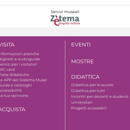
Servizi museali
VISITA
EVENTI
Informazioni pratiche
Biglietti e audioguide
MOSTRE
ervizi per i visitatori
MIC card
isite didattiche
DIDATTICA
Le APP del Sistema Musei
Didattica per le scuole
Guide e cataloghi
ccessibilità
Didattica per tutti
La tua opinione
Incontri per docenti e studenti
universitari
Progetti accessibili
ACQUISTA