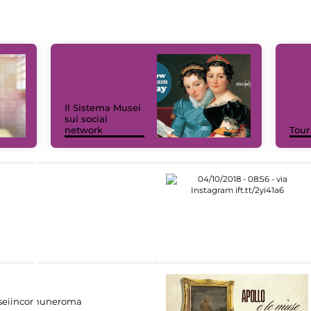
Il Sistema Musei
sui social
network
Tour
eiincomuneroma