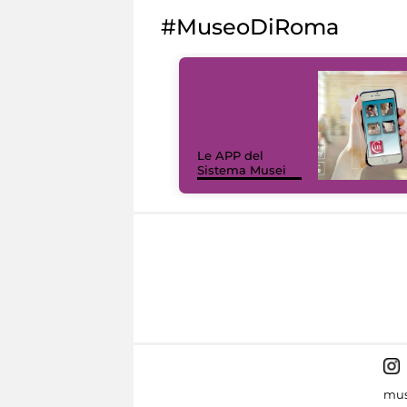
#MuseoDiRoma
Le APP del
Sistema Musei
mus