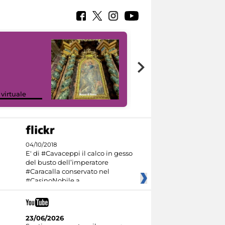
Google Arts &
 virtuale
Culture
04/10/2018
E' di #Cavaceppi il calco in gesso
del busto dell’imperatore
#Caracalla conservato nel
#CasinoNobile a
23/06/2026