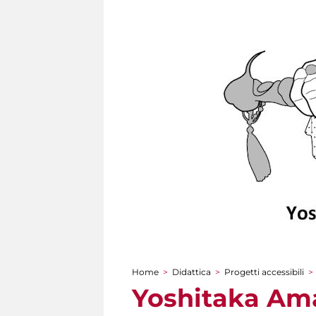
Home
>
Didattica
>
Progetti accessibili
>
Tu sei qui
Yoshitaka Ama