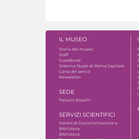
IL MUSEO
Storia del museo
Staff
Guestbook
S
Sistema Musei di Roma Capitale
Carta dei servizi
V
Newsletter
A
SEDE
Palazzo Braschi
SERVIZI SCIENTIFICI
Centro di Documentazione e
Biblioteca
Biblioteca