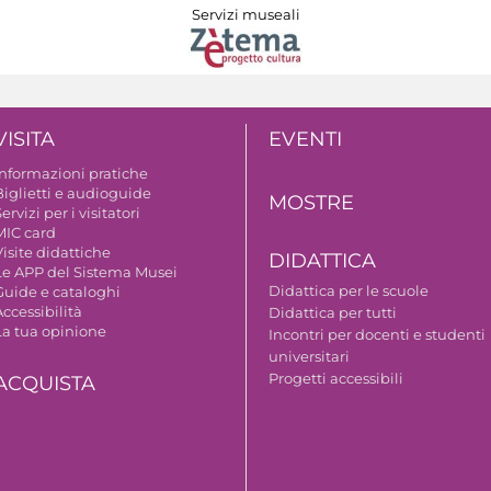
Servizi museali
VISITA
EVENTI
Informazioni pratiche
Biglietti e audioguide
MOSTRE
ervizi per i visitatori
MIC card
isite didattiche
DIDATTICA
Le APP del Sistema Musei
Didattica per le scuole
Guide e cataloghi
ccessibilità
Didattica per tutti
La tua opinione
Incontri per docenti e studenti
universitari
Progetti accessibili
ACQUISTA