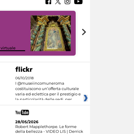
Google Arts &
 virtuale
Culture
06/10/2018
I @museiincomuneroma
costituiscono un’offerta culturale
varia ed eclettica per il prestigio e
la particolarità delle sedi, per
28/05/2026
Robert Mapplethorpe. Le forme
della bellezza - VIDEO LIS | Derrick