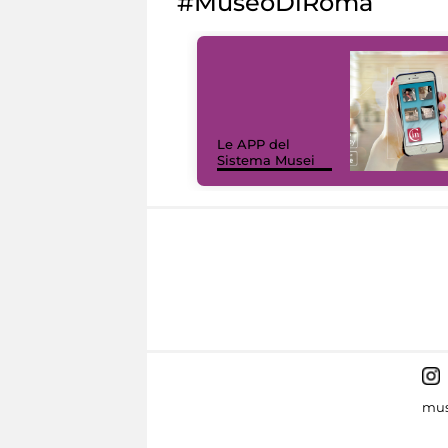
#MuseoDiRoma
Le APP del
Sistema Musei
mus