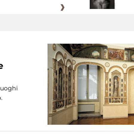
e
 luoghi
.