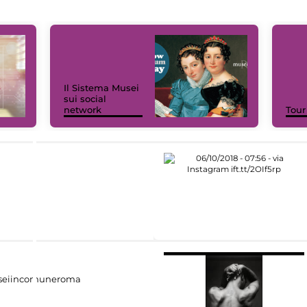
Il Sistema Musei
sui social
network
Tour
eiincomuneroma