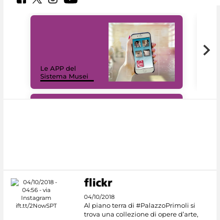
Il 
Le APP del
Mus
Sistema Musei
net
#DiscoverMiC
04/10/2018
Al piano terra di #PalazzoPrimoli si
trova una collezione di opere d’arte,