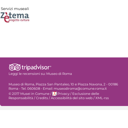
Servizi museali
Leggi le recensioni su:
Museo di Roma
Museo di Roma, Piazza San Pantaleo, 10 e Piazza Navona, 2 - 00186
Roma - Tel. 060608 - Email: museodiroma@comune.roma.it
© 2017 Musei in Comune
/
Privacy
/
Esclusione delle
Responsabilità
/
Credits
/
Accessibilità del sito web
/
XML-rss