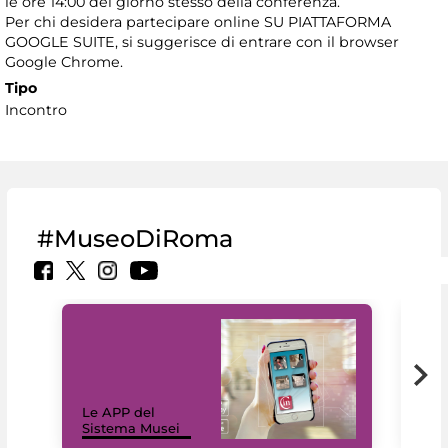
le ore 14:00 del giorno stesso della conferenza.
Per chi desidera partecipare online SU PIATTAFORMA
GOOGLE SUITE, si suggerisce di entrare con il browser
Google Chrome.
Tipo
Incontro
#MuseoDiRoma
Il 
Le APP del
Mus
Sistema Musei
net