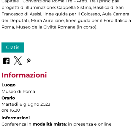
Capitale”, Convenzione Roma Tre – Areti. Tra i principali
progetti di illuminazione: Cappella Sistina, Basilica di San
Francesco di Assisi, linee guida per Il Colosseo, Aula Camera
dei Deputati, Mura Aureliane, linee guida per il Foro Italico a
Roma, Museo della Civiltà Romana (in corso).
Gratis
Informazioni
Luogo
Museo di Roma
Orario
Martedì 6 giugno 2023
ore 16.30
Informazioni
Conferenza in
modalità mista
: in presenza e online