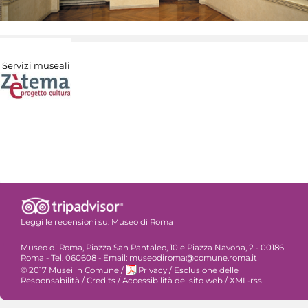
Servizi museali
Leggi le recensioni su:
Museo di Roma
Museo di Roma, Piazza San Pantaleo, 10 e Piazza Navona, 2 - 00186
Roma - Tel. 060608 - Email: museodiroma@comune.roma.it
© 2017 Musei in Comune
/
Privacy
/
Esclusione delle
Responsabilità
/
Credits
/
Accessibilità del sito web
/
XML-rss