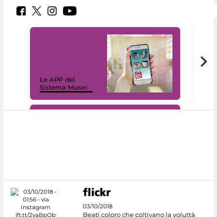
Il 
Le APP del
Mus
Sistema Musei
net
#DiscoverMiC
03/10/2018
Beati coloro che coltivano la voluttà