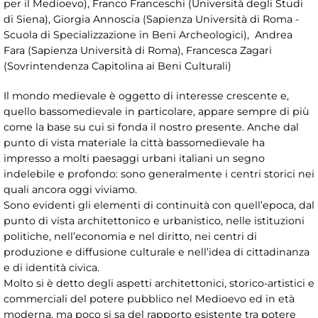
per il Medioevo), Franco Franceschi (Università degli Studi
di Siena), Giorgia Annoscia (Sapienza Università di Roma -
Scuola di Specializzazione in Beni Archeologici), Andrea
Fara (Sapienza Università di Roma), Francesca Zagari
(Sovrintendenza Capitolina ai Beni Culturali)
Il mondo medievale è oggetto di interesse crescente e,
quello bassomedievale in particolare, appare sempre di più
come la base su cui si fonda il nostro presente. Anche dal
punto di vista materiale la città bassomedievale ha
impresso a molti paesaggi urbani italiani un segno
indelebile e profondo: sono generalmente i centri storici nei
quali ancora oggi viviamo.
Sono evidenti gli elementi di continuità con quell’epoca, dal
punto di vista architettonico e urbanistico, nelle istituzioni
politiche, nell’economia e nel diritto, nei centri di
produzione e diffusione culturale e nell’idea di cittadinanza
e di identità civica.
Molto si è detto degli aspetti architettonici, storico-artistici e
commerciali del potere pubblico nel Medioevo ed in età
moderna, ma poco si sa del rapporto esistente tra potere