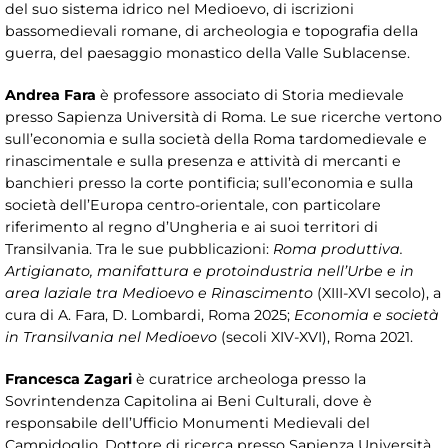
del suo sistema idrico nel Medioevo, di iscrizioni
bassomedievali romane, di archeologia e topografia della
guerra, del paesaggio monastico della Valle Sublacense.
Andrea Fara
è professore associato di Storia medievale
presso Sapienza Università di Roma. Le sue ricerche vertono
sull’economia e sulla società della Roma tardomedievale e
rinascimentale e sulla presenza e attività di mercanti e
banchieri presso la corte pontificia; sull’economia e sulla
società dell’Europa centro-orientale, con particolare
riferimento al regno d’Ungheria e ai suoi territori di
Transilvania. Tra le sue pubblicazioni:
Roma produttiva.
Artigianato, manifattura e protoindustria nell’Urbe e in
area laziale tra Medioevo e Rinascimento
(XIII-XVI secolo), a
cura di A. Fara, D. Lombardi, Roma 2025;
Economia e società
in Transilvania nel Medioevo
(secoli XIV-XVI), Roma 2021.
Francesca Zagari
è curatrice archeologa presso la
Sovrintendenza Capitolina ai Beni Culturali, dove è
responsabile dell’Ufficio Monumenti Medievali del
Campidoglio. Dottore di ricerca presso Sapienza Università