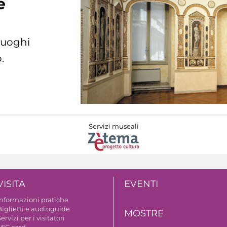
e
 luoghi
.
Servizi museali
VISITA
EVENTI
Informazioni pratiche
Biglietti e audioguide
MOSTRE
ervizi per i visitatori
MIC card