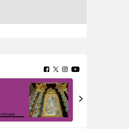
Google Arts &
 virtuale
Culture