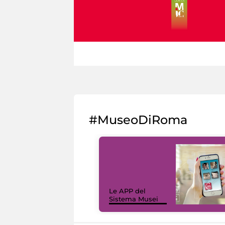
#MuseoDiRoma
Le APP del
Sistema Musei