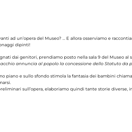
avanti ad un’opera del Museo? … E allora osserviamo e raccont
onaggi dipinti!
gnati dai genitori, prendiamo posto nella sala 9 del Museo al 
acchio annuncia al popolo la concessione dello Statuto da pa
mo piano e sullo sfondo stimola la fantasia dei bambini chiama
marsi.
preliminari sull’opera, elaboriamo quindi tante storie diverse,