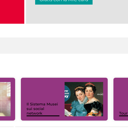
Il Sistema Musei
sui social
network
Tour