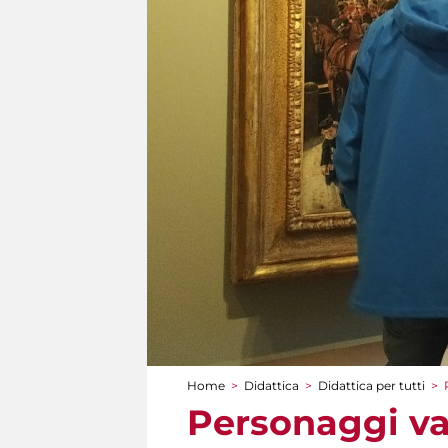
Home
>
Didattica
>
Didattica per tutti
>
Tu sei qui
Personaggi var