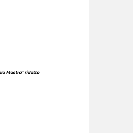
olo Mostra
”
ridotto