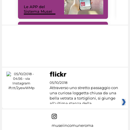
Il 
Le APP del
Mus
Sistema Musei
net
#DiscoverMiC
05/10/2018
Attraverso uno stretto passaggio con
una curiosa loggetta chiusa da una
bella vetrata a tortiglioni, si giunge
all'ultima stanza della
museiincomuneroma