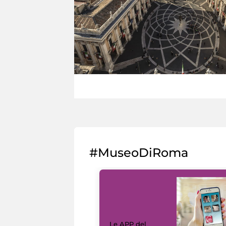
#MuseoDiRoma
Le APP del