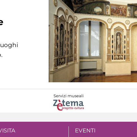
e
 luoghi
.
Servizi museali
VISITA
EVENTI