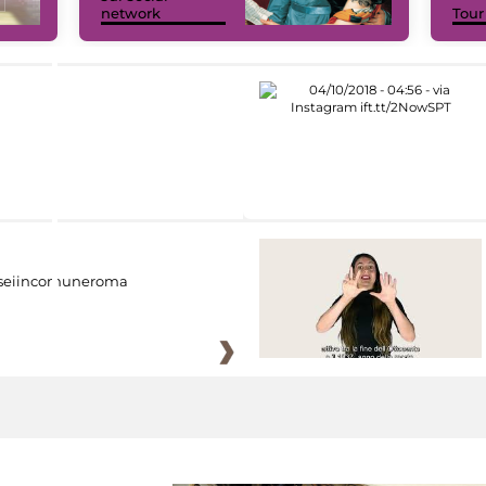
network
Tour
eiincomuneroma