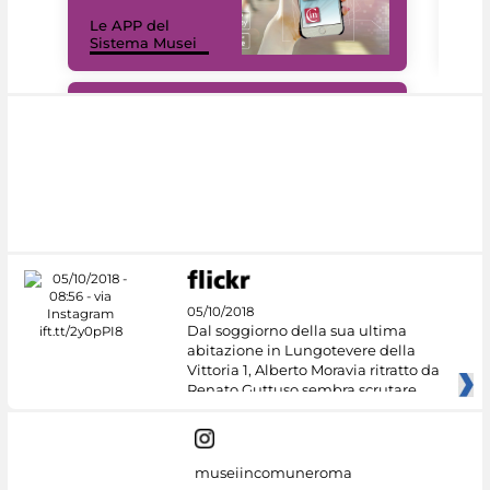
Il 
Le APP del
Mus
Sistema Musei
net
#DiscoverMiC
05/10/2018
Dal soggiorno della sua ultima
abitazione in Lungotevere della
Vittoria 1, Alberto Moravia ritratto da
Renato Guttuso sembra scrutare
museiincomuneroma