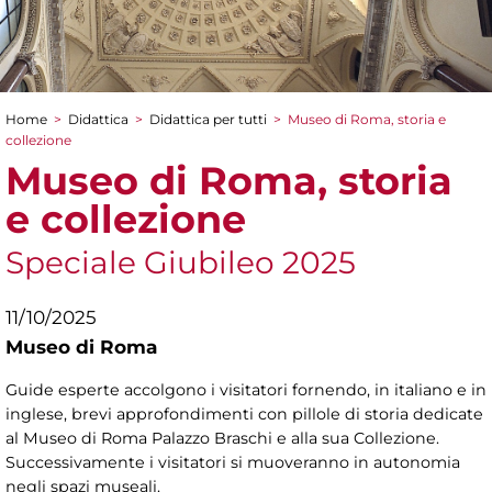
Home
>
Didattica
>
Didattica per tutti
>
Museo di Roma, storia e
Tu sei qui
collezione
Museo di Roma, storia
e collezione
Speciale Giubileo 2025
11/10/2025
Museo di Roma
Guide esperte accolgono i visitatori fornendo, in italiano e in
inglese, brevi approfondimenti con pillole di storia dedicate
al Museo di Roma Palazzo Braschi e alla sua Collezione.
Successivamente i visitatori si muoveranno in autonomia
negli spazi museali.