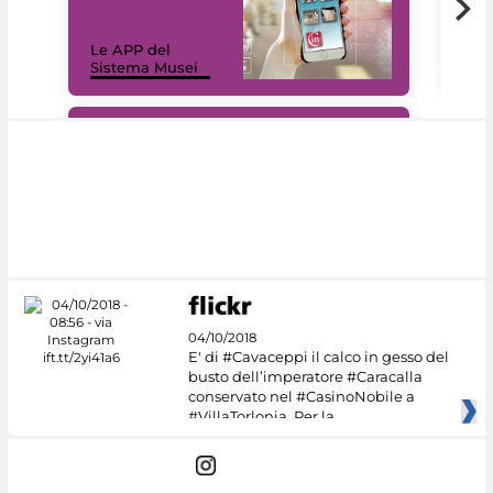
Il 
Le APP del
Mus
Sistema Musei
net
#DiscoverMiC
04/10/2018
E' di #Cavaceppi il calco in gesso del
busto dell’imperatore #Caracalla
conservato nel #CasinoNobile a
#VillaTorlonia. Per la