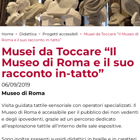
Home
>
Didattica
>
Progetti accessibili
>
Musei da Toccare “Il Museo di
Tu sei qui
Roma e il suo racconto in-tatto”
Musei da Toccare “Il
Museo di Roma e il suo
racconto in-tatto”
06/09/2019
Museo di Roma
Visita guidata tattile-sensoriale con operatori specializzati. Il
Museo di Roma è accessibile per il pubblico dei non vedenti
e degli ipovedenti, grazie ad un percorso dedicato
all’esplorazione tattile all’interno delle sale espositive.
Sono inoltre presenti sussidi didattici in braille e in caratteri