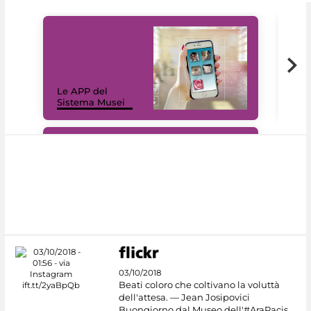
Il 
Le APP del
Mus
Sistema Musei
net
#DiscoverMiC
03/10/2018
Beati coloro che coltivano la voluttà
dell'attesa. — Jean Josipovici
Buongiorno dal Museo dell'#AraPacis